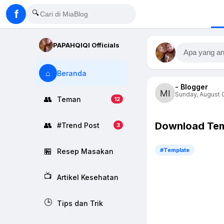
f
🔍
PAPAHQIQI Officials
Apa yang an
⌂
Beranda
- Blogger
Sunday, August 0
👥
Teman
12
Download Temp
👥
#Trend Post
3
🏪
#Template
Resep Masakan
📺
Artikel Kesehatan
🕒
Tips dan Trik