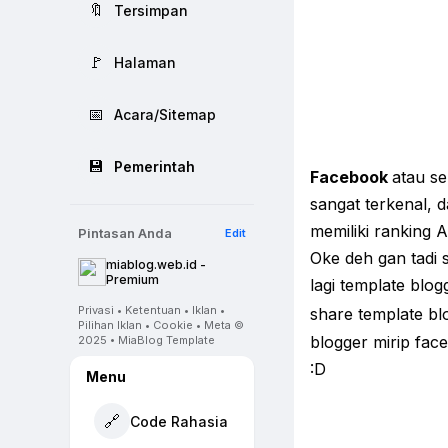
🔖
Tersimpan
🚩
Halaman
📅
Acara/Sitemap
💾
Pemerintah
Facebook
atau se
sangat terkenal, 
memiliki ranking A
Pintasan Anda
Edit
Oke deh gan tadi 
miablog.web.id -
Premium
lagi template blo
Privasi • Ketentuan • Iklan •
share template bl
Pilihan Iklan • Cookie • Meta ©
blogger mirip face
2025 • MiaBlog Template
:D
Menu
🔗
Code Rahasia