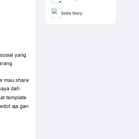
Sinta Story
sosial yang
karang
ya mau share
saya dah
iat template
sedot aja gan