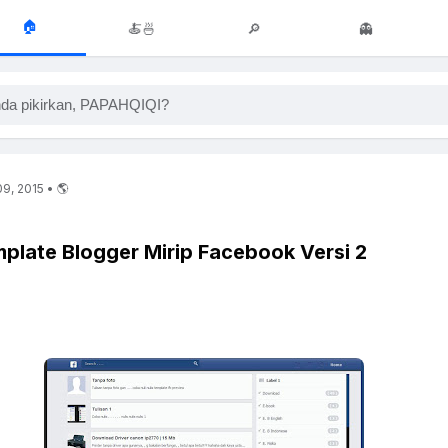
🏠
🍝🍜
🔎
👻
da pikirkan, PAPAHQIQI?
9, 2015 • 🌎
late Blogger Mirip Facebook Versi 2