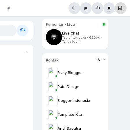
✍️
☾
💗
⊞
🔔
Komentar • Live
✍️
Live Chat
💬
Tap untuk buka • 650px •
Tanpa login
⋯
🔍 ⋯
Kontak
Rizky Blogger
Putri Design
Blogger Indonesia
Template Kita
Andi Saputra