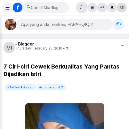
f
☰
🔍
☾
✍️
⊞
🔔
✍️
Apa yang anda pikirkan, PAPAHQIQI?
- Blogger
⋯
Thursday, February 25, 2016 • 🌎
7 Ciri-ciri Cewek Berkualitas Yang Pantas
Dijadikan Istri
#Artikel Hiburan
#on the spot 7