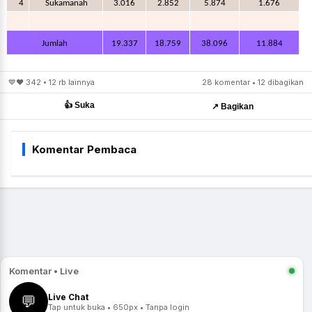
4
Sukamanah
3.016
2.852
5.874
1.676
Jumlah
19.337
18.759
38.096
11.884
💙❤️ 342 • 12 rb lainnya
28 komentar • 12 dibagikan
👍 Suka
↗️ Bagikan
Komentar Pembaca
Komentar • Live
Live Chat
💬
Tap untuk buka • 650px • Tanpa login