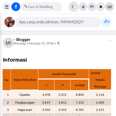
f
☰
🔍
☾
✍️
⊞
🔔
✍️
Apa yang anda pikirkan, PAPAHQIQI?
- Blogger
⋯
Monday, February 01, 2016 • 🌎
Informasi
Jumlah
Jumlah Penduduk
Nama Kelurahan
K
epala
No
L
P
Jumlah
Keluarga
1
Cipedes
3.478
3.372
6.850
2.116
2
Panglayungan
3.619
3.612
7.231
2.400
3
Nagarasari
3.450
3.315
6.765
2.215