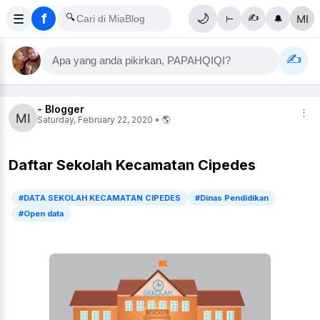
f
☰
🔍
🌙
✍
⊢
🔔
✍
Apa yang anda pikirkan, PAPAHQIQI?
- Blogger
⋮
Saturday, February 22, 2020 • 🌎
Daftar Sekolah Kecamatan Cipedes
#DATA SEKOLAH KECAMATAN CIPEDES
#Dinas Pendidikan
#Open data