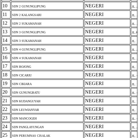
10
NEGERI
SDN 2 GUNUNGLIPUNG
JL.
11
NEGERI
SDN 2 KALANGSARI
JL. 
12
NEGERI
SDN 2 SUKAMANAH
JL. 
13
NEGERI
SDN 3 GUNUNGLIPUNG
JL 
14
NEGERI
SDN 3 SUKAMANAH
JL.
15
NEGERI
SDN 4 GUNUNGLIPUNG
JL.
16
NEGERI
SDN 4 SUKAMANAH
JL. 
17
NEGERI
SDN BOJONG
JL.
18
NEGERI
SDN CICARIU
JL.
19
NEGERI
SDN CIKIARA
JL.
20
NEGERI
SDN GUNUNGBATU
JL.
21
NEGERI
SDN KUDANGUYAH
JL.
22
NEGERI
SDN LEUWIANYAR
JL.
23
NEGERI
SDN MANCOGEH
JL.
24
NEGERI
SDN PANGLAYUNGAN
JL.
25
NEGERI
SDN PERUMNAS CISALAK
JL.