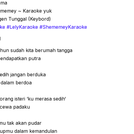
ama
hememey ~ Karaoke yuk
rgen Tunggal (Keybord)
ke #LelyKaraoke #ShememeyKaraoke
l
ahun sudah kita berumah tangga
mendapatkan putra
edih jangan berduka
dalam berdoa
rang isteri ‘ku merasa sedih‘
kecewa padaku
amu tak akan pudar
dupmu dalam kemandulan