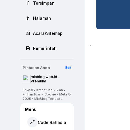
🔖
Tersimpan
🚩
Halaman
📅
Acara/Sitemap
.
💾
Pemerintah
Pintasan Anda
Edit
miablog.web.id -
Premium
Privasi • Ketentuan • Iklan •
Pilihan Iklan • Cookie • Meta ©
2025 • MiaBlog Template
Menu
🔗
Code Rahasia