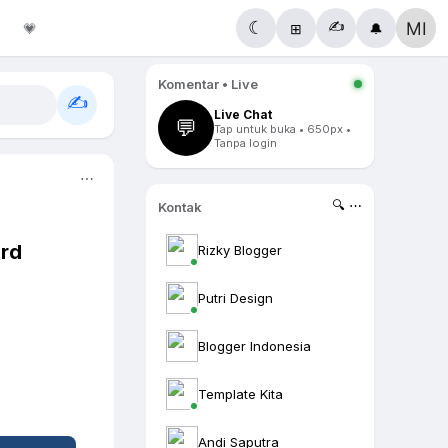
✍️
☾
💗
⊞
🔔
Komentar • Live
✍️
Live Chat
💬
Tap untuk buka • 650px •
Tanpa login
⋯
🔍 ⋯
Kontak
rd
Rizky Blogger
Putri Design
Blogger Indonesia
Template Kita
Andi Saputra