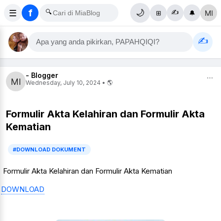
f
☰
🔍
🌙
✍️
⊞
🔔
✍️
Apa yang anda pikirkan, PAPAHQIQI?
- Blogger
⋯
Wednesday, July 10, 2024 • 🌎
Formulir Akta Kelahiran dan Formulir Akta
Kematian
#DOWNLOAD DOKUMENT
Formulir Akta Kelahiran dan Formulir Akta Kematian
DOWNLOAD