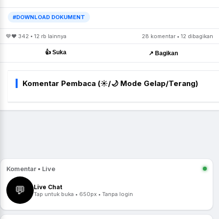
#DOWNLOAD DOKUMENT
💙❤️ 342 • 12 rb lainnya
28 komentar • 12 dibagikan
👍 Suka
↗️ Bagikan
Komentar Pembaca (☀️/🌙 Mode Gelap/Terang)
Komentar • Live
Live Chat
💬
Tap untuk buka • 650px • Tanpa login