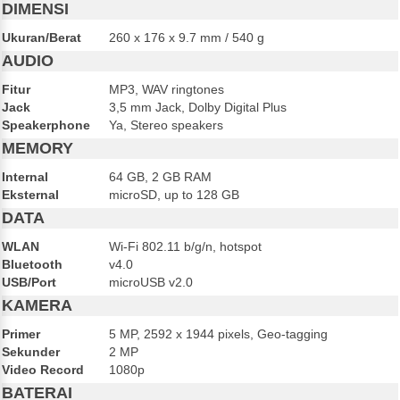
DIMENSI
Ukuran/Berat
260 x 176 x 9.7 mm / 540 g
AUDIO
Fitur
MP3, WAV ringtones
Jack
3,5 mm Jack, Dolby Digital Plus
Speakerphone
Ya, Stereo speakers
MEMORY
Internal
64 GB, 2 GB RAM
Eksternal
microSD, up to 128 GB
DATA
WLAN
Wi-Fi 802.11 b/g/n, hotspot
Bluetooth
v4.0
USB/Port
microUSB v2.0
KAMERA
Primer
5 MP, 2592 х 1944 pixels, Geo-tagging
Sekunder
2 MP
Video Record
1080p
BATERAI