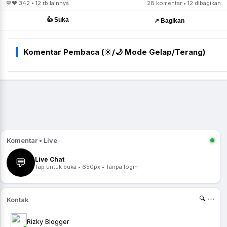
💙❤️ 342 • 12 rb lainnya
28 komentar • 12 dibagikan
👍 Suka
↗️ Bagikan
Komentar Pembaca (☀️/🌙 Mode Gelap/Terang)
Komentar • Live
Live Chat
💬
Tap untuk buka • 650px • Tanpa login
🔍 ⋯
Kontak
Rizky Blogger