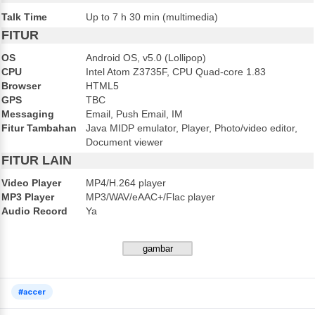
Talk Time
Up to 7 h 30 min (multimedia)
FITUR
OS
Android OS, v5.0 (Lollipop)
CPU
Intel Atom Z3735F, CPU Quad-core 1.83
Browser
HTML5
GPS
TBC
Messaging
Email, Push Email, IM
Fitur Tambahan
Java MIDP emulator, Player, Photo/video editor,
Document viewer
FITUR LAIN
Video Player
MP4/H.264 player
MP3 Player
MP3/WAV/eAAC+/Flac player
Audio Record
Ya
#accer