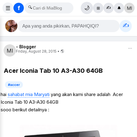
f
☰
🔍
🌙
✍️
⊞
🔔
✍️
Apa yang anda pikirkan, PAPAHQIQI?
- Blogger
⋯
Friday, August 28, 2015 • 🌎
Acer Iconia Tab 10 A3-A30 64GB
#accer
hai
sahabat
mia Maryati
yang akan kami share adalah Acer
Iconia Tab 10 A3-A30 64GB
sooo berikut detailnya :