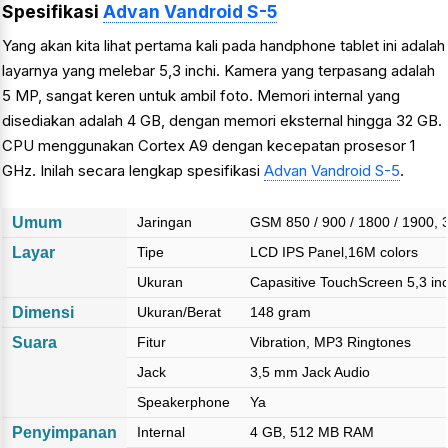
Spesifikasi
Advan Vandroid S-5
Yang akan kita lihat pertama kali pada handphone tablet ini adalah
layarnya yang melebar 5,3 inchi. Kamera yang terpasang adalah
5 MP, sangat keren untuk ambil foto. Memori internal yang
disediakan adalah 4 GB, dengan memori eksternal hingga 32 GB.
CPU menggunakan Cortex A9 dengan kecepatan prosesor 1
GHz. Inilah secara lengkap spesifikasi
Advan Vandroid S-5
.
Umum
Jaringan
GSM 850 / 900 / 1800 / 1900,
Layar
Tipe
LCD IPS Panel,16M colors
Ukuran
Capasitive TouchScreen 5,3 inc
Dimensi
Ukuran/Berat
148 gram
Suara
Fitur
Vibration, MP3 Ringtones
Jack
3,5 mm Jack Audio
Speakerphone
Ya
Penyimpanan
Internal
4 GB, 512 MB RAM