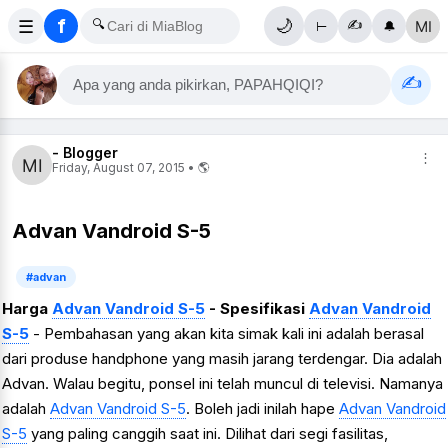
f
☰
🔍
🌙
✍
⊢
🔔
✍
Apa yang anda pikirkan, PAPAHQIQI?
- Blogger
⋮
Friday, August 07, 2015 • 🌎
Advan Vandroid S-5
#advan
Harga
Advan Vandroid S-5
- Spesifikasi
Advan Vandroid
S-5
- Pembahasan yang akan kita simak kali ini adalah berasal
dari produse handphone yang masih jarang terdengar. Dia adalah
Advan. Walau begitu, ponsel ini telah muncul di televisi. Namanya
adalah
Advan Vandroid S-5
. Boleh jadi inilah hape
Advan Vandroid
S-5
yang paling canggih saat ini. Dilihat dari segi fasilitas,