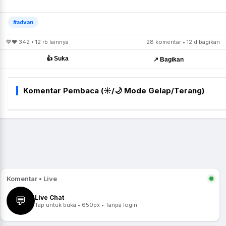
#advan
💙❤ 342 • 12 rb lainnya
28 komentar • 12 dibagikan
👍 Suka
↗ Bagikan
Komentar Pembaca (☀/🌙 Mode Gelap/Terang)
Komentar • Live
Live Chat
💬
Tap untuk buka • 650px • Tanpa login