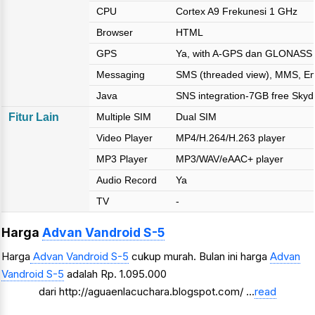
CPU
Cortex A9 Frekunesi 1 GHz
Browser
HTML
GPS
Ya, with A-GPS dan GLONASS
Messaging
SMS (threaded view), MMS, Ema
Java
SNS integration-7GB free Skydr
Fitur Lain
Multiple SIM
Dual SIM
Video Player
MP4/H.264/H.263 player
MP3 Player
MP3/WAV/eAAC+ player
Audio Record
Ya
TV
-
Harga
Advan Vandroid S-5
Harga
Advan Vandroid S-5
cukup murah. Bulan ini harga
Advan
Vandroid S-5
adalah Rp. 1.095.000
dari http://aguaenlacuchara.blogspot.com/ ...
read