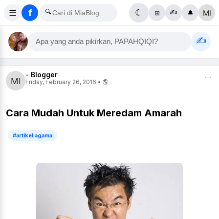
f
☰
🔍
☾
✍️
⊞
🔔
✍️
Apa yang anda pikirkan, PAPAHQIQI?
- Blogger
⋯
Friday, February 26, 2016 • 🌎
Cara Mudah Untuk Meredam Amarah
#artikel agama