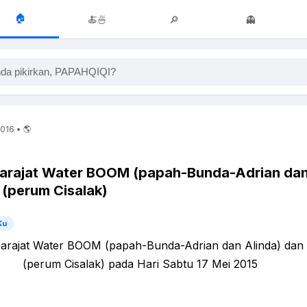
🏠
🍝🍜
🔎
👻
da pikirkan, PAPAHQIQI?
2016 • 🌎
Darajat Water BOOM (papah-Bunda-Adrian dan
(perum Cisalak)
Ku
Darajat Water BOOM (papah-Bunda-Adrian dan Alinda) dan
(perum Cisalak) pada Hari Sabtu 17 Mei 2015