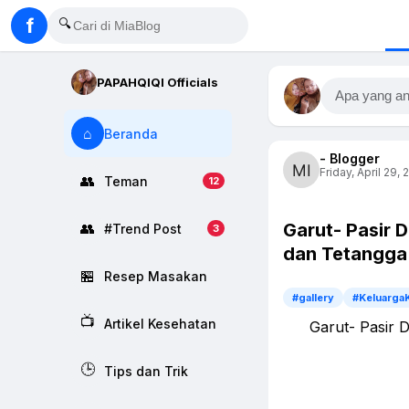
f
🔍
PAPAHQIQI Officials
Apa yang an
⌂
Beranda
- Blogger
Friday, April 29, 
👥
Teman
12
Garut- Pasir 
👥
#Trend Post
3
dan Tetangga 
🏪
Resep Masakan
#gallery
#Keluarga
📺
Artikel Kesehatan
Garut- Pasir 
🕒
Tips dan Trik