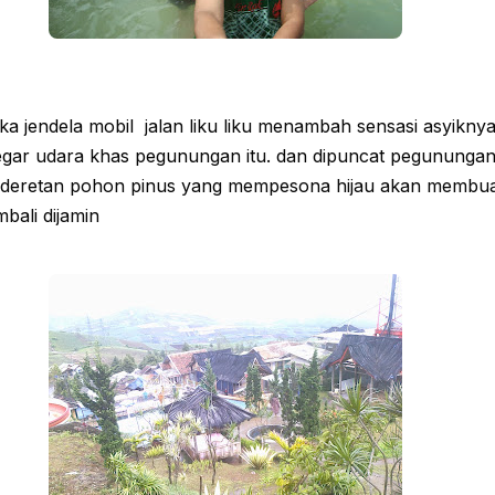
ka jendela mobil jalan liku liku menambah sensasi asyikny
egar udara khas pegunungan itu. dan dipuncat pegununga
i deretan pohon pinus yang mempesona hijau akan membu
bali dijamin