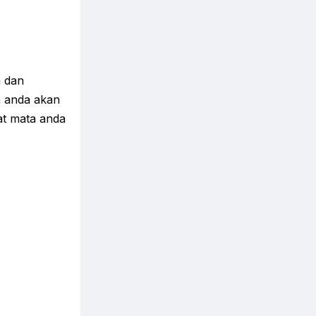
a dan
n anda akan
at mata anda