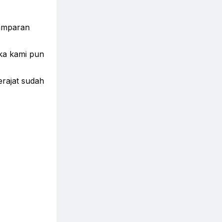
hamparan
ka kami pun
erajat sudah