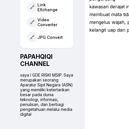
Link
kawasan derajat 
🔗
EXchange
membuat mata tid
Video
🔗
mengelus wajah, 
Converter
kelangit uap dari 
🔗
JPG Convert
PAPAHQIQI
CHANNEL
saya I GDE RISKI MSIP. Saya
merupakan seorang
Aparatur Sipil Negara (ASN)
yang memiliki ketertarikan
besar pada dunia
teknologi, informasi,
penulisan, dan berbagi
pengetahuan melalui media
digital