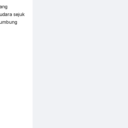
yang
udara sejuk
mbumbung