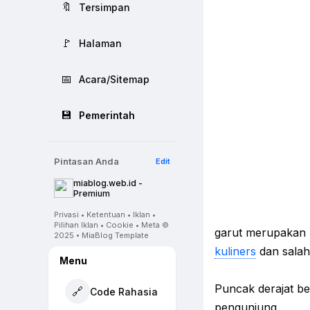
🔖
Tersimpan
🚩
Halaman
📅
Acara/Sitemap
💾
Pemerintah
Pintasan Anda
Edit
miablog.web.id -
Premium
Privasi • Ketentuan • Iklan •
Pilihan Iklan • Cookie • Meta ©
garut merupakan k
2025 • MiaBlog Template
kuliners
dan salah
Menu
Puncak derajat be
🔗
Code Rahasia
pengunjung