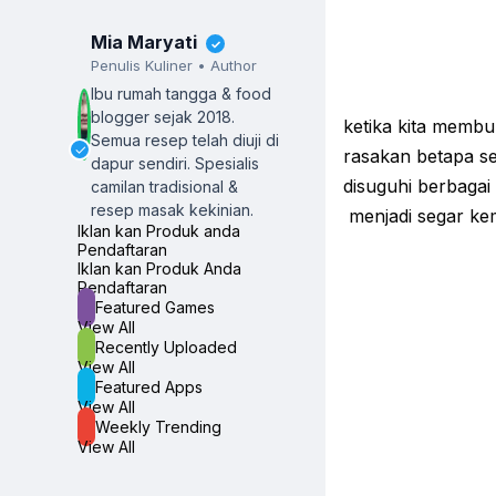
Mia Maryati
✓
Penulis Kuliner • Author
Ibu rumah tangga & food
blogger sejak 2018.
ketika kita membu
Semua resep telah diuji di
✓
rasakan betapa s
dapur sendiri.
Spesialis
disuguhi berbaga
camilan tradisional &
resep masak kekinian.
menjadi segar kem
Iklan kan Produk anda
Pendaftaran
Iklan kan Produk Anda
Pendaftaran
Featured Games
View All
Recently Uploaded
View All
Featured Apps
View All
Weekly Trending
View All