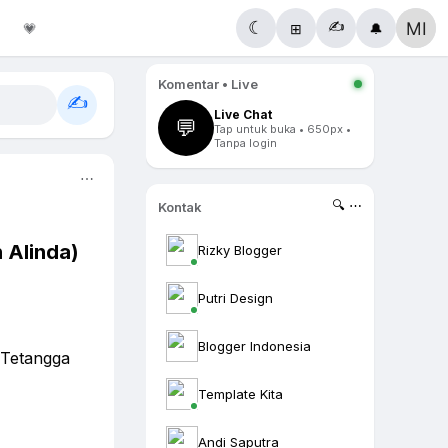
✍️
☾
💗
⊞
🔔
Komentar • Live
✍️
Live Chat
💬
Tap untuk buka • 650px •
Tanpa login
⋯
🔍 ⋯
Kontak
 Alinda)
Rizky Blogger
Putri Design
Blogger Indonesia
 Tetangga
Template Kita
Andi Saputra