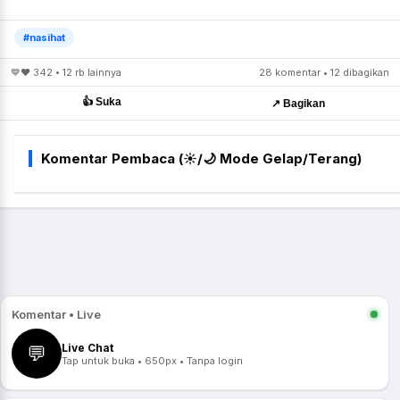
#nasihat
💙❤️ 342 • 12 rb lainnya
28 komentar • 12 dibagikan
👍 Suka
↗️ Bagikan
Komentar Pembaca (☀️/🌙 Mode Gelap/Terang)
Komentar • Live
Live Chat
💬
Tap untuk buka • 650px • Tanpa login