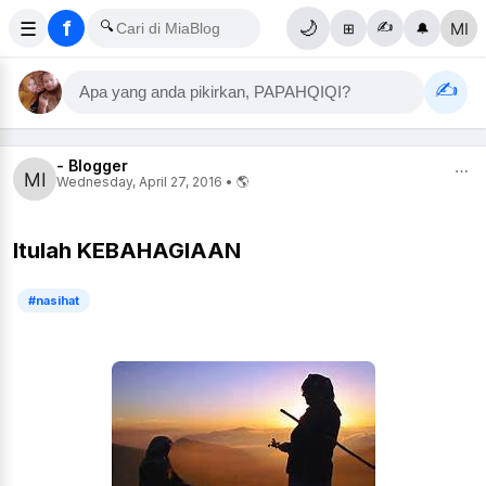
f
☰
🔍
🌙
✍️
⊞
🔔
✍️
Apa yang anda pikirkan, PAPAHQIQI?
- Blogger
⋯
Wednesday, April 27, 2016 • 🌎
Itulah KEBAHAGIAAN
#nasihat