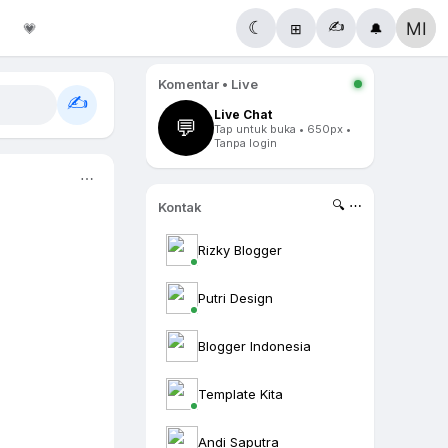
✍️
☾
💗
⊞
🔔
Komentar • Live
✍️
Live Chat
💬
Tap untuk buka • 650px •
Tanpa login
⋯
🔍 ⋯
Kontak
Rizky Blogger
Putri Design
Blogger Indonesia
Template Kita
Andi Saputra