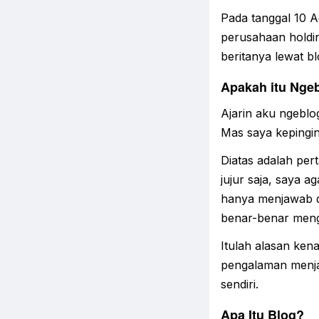
Pada tanggal 10 
perusahaan holdi
beritanya lewat b
Apakah itu Nge
Ajarin aku ngeblo
Mas saya kepingi
Diatas adalah pert
jujur saja, saya 
hanya menjawab d
benar-benar meng
Itulah alasan kena
pengalaman menjad
sendiri.
Apa Itu Blog?