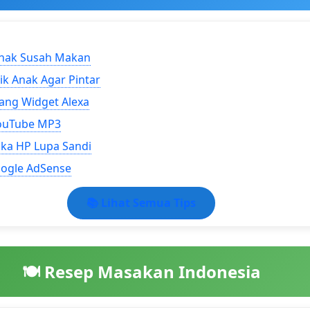
nak Susah Makan
k Anak Agar Pintar
ng Widget Alexa
ouTube MP3
a HP Lupa Sandi
ogle AdSense
📚 Lihat Semua Tips
🍽️ Resep Masakan Indonesia