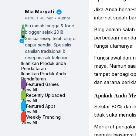
Jika Anda benar-b
Mia Maryati
✓
internet sudah b
Penulis Kuliner • Author
Ibu rumah tangga & food
Blog adalah salah 
blogger sejak 2018.
perbedaan mendasa
Semua resep telah diuji di
✓
dapur sendiri.
Spesialis
fungsi utamanya.
camilan tradisional &
Fungsi awal dari 
resep masak kekinian.
Iklan kan Produk anda
maya. Namun saat i
Pendaftaran
tempat berbagi opi
Iklan kan Produk Anda
Pendaftaran
dan sarana berikl
Featured Games
View All
Apakah Anda Men
Recently Uploaded
View All
Sekitar 80% dari 
Featured Apps
View All
tidak suka menuli
Weekly Trending
View All
Menurut pengalam
menulis biasanya 