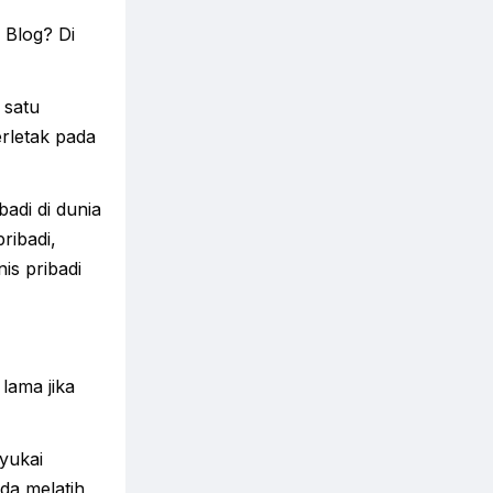
 Blog? Di
 satu
rletak pada
adi di dunia
ribadi,
is pribadi
lama jika
yukai
da melatih