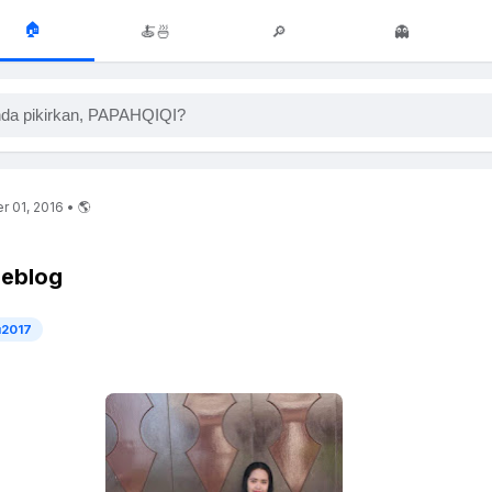
🏠
🍝🍜
🔎
👻
da pikirkan, PAPAHQIQI?
r 01, 2016 • 🌎
geblog
u2017