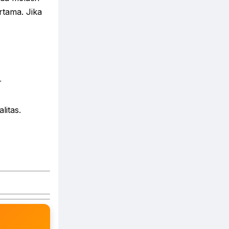
tama. Jika
r
litas.