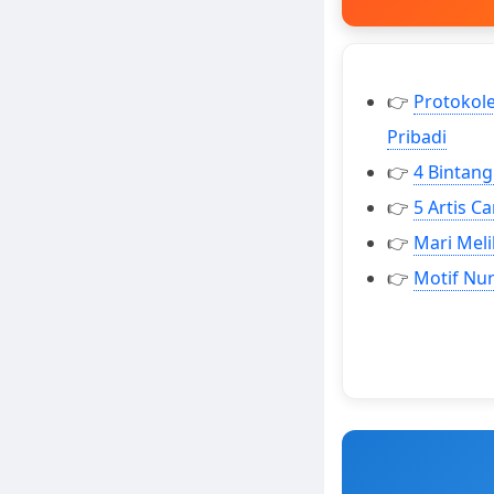
👉
Protokole
Pribadi
👉
4 Bintang
👉
5 Artis Ca
👉
Mari Meli
👉
Motif Nu