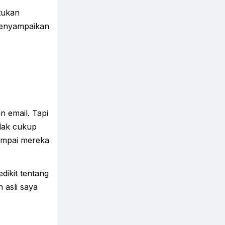
tukan
menyampaikan
n email. Tapi
idak cukup
ampai mereka
edikit tentang
 asli saya