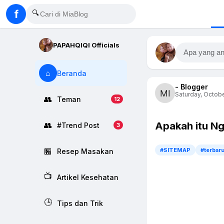
f
🔍
PAPAHQIQI Officials
Apa yang an
⌂
Beranda
- Blogger
Saturday, Octobe
👥
Teman
12
Apakah itu N
👥
#Trend Post
3
🏪
#SITEMAP
#terbar
Resep Masakan
📺
Artikel Kesehatan
🕒
Tips dan Trik