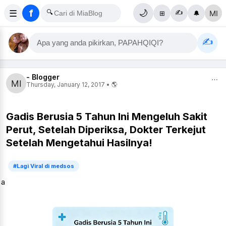
f
☰
🔍
🌙
✍️
⊞
🔔
✍️
Apa yang anda pikirkan, PAPAHQIQI?
- Blogger
⋯
Thursday, January 12, 2017 • 🌎
Gadis Berusia 5 Tahun Ini Mengeluh Sakit
Perut, Setelah Diperiksa, Dokter Terkejut
Setelah Mengetahui Hasilnya!
#Lagi Viral di medsos
a