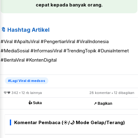
cepat kepada banyak orang.
🔖 Hashtag Artikel
#Viral #ApaItuViral #PengertianViral #ViralIndonesia
#MediaSosial #InformasiViral #TrendingTopik #DuniaInternet
#BeritaViral #KontenDigital
#Lagi Viral di medsos
💙❤️ 342 • 12 rb lainnya
28 komentar • 12 dibagikan
👍 Suka
↗️ Bagikan
Komentar Pembaca (☀️/🌙 Mode Gelap/Terang)