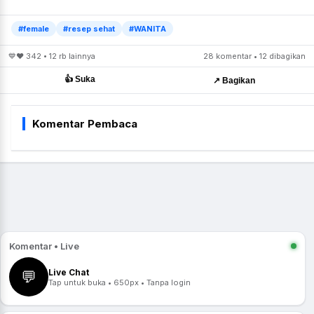
#female
#resep sehat
#WANITA
💙❤️ 342 • 12 rb lainnya
28 komentar • 12 dibagikan
👍 Suka
↗️ Bagikan
Komentar Pembaca
Komentar • Live
Live Chat
💬
Tap untuk buka • 650px • Tanpa login