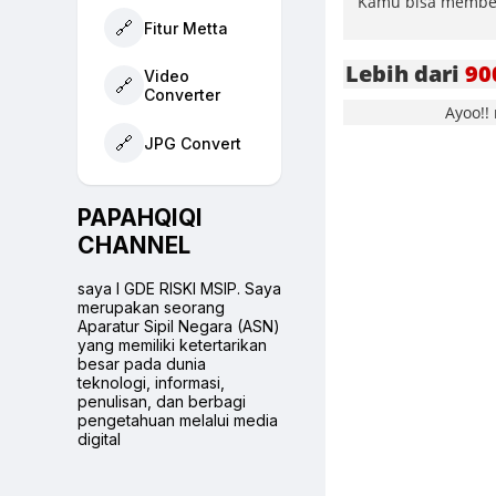
Kamu bisa memberi
🔗
Fitur Metta
Lebih dari
90
Video
🔗
Converter
Ayoo!!
🔗
JPG Convert
PAPAHQIQI
CHANNEL
saya I GDE RISKI MSIP. Saya
merupakan seorang
Aparatur Sipil Negara (ASN)
yang memiliki ketertarikan
besar pada dunia
teknologi, informasi,
penulisan, dan berbagi
pengetahuan melalui media
digital