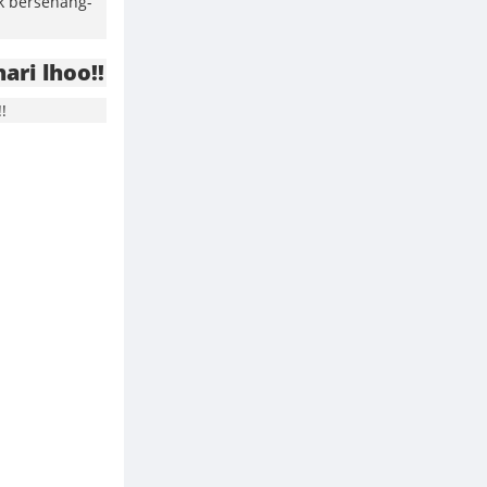
uk bersenang-
ari lhoo!!
!