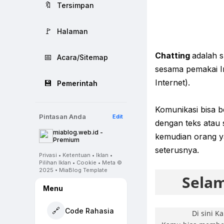
🔖
Tersimpan
🚩
Halaman
Chatting
adalah 
📅
Acara/Sitemap
sesama pemakai I
Internet).
💾
Pemerintah
Komunikasi bisa b
Pintasan Anda
Edit
dengan teks atau 
miablog.web.id -
kemudian orang y
Premium
seterusnya.
Privasi • Ketentuan • Iklan •
Pilihan Iklan • Cookie • Meta ©
2025 • MiaBlog Template
Selam
Menu
🔗
Code Rahasia
Di sini K