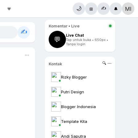
✍️
🌙
💗
⊞
🔔
Komentar • Live
✍️
Live Chat
💬
Tap untuk buka • 650px •
Tanpa login
⋯
🔍 ⋯
Kontak
Rizky Blogger
Putri Design
Blogger Indonesia
Template Kita
Andi Saputra