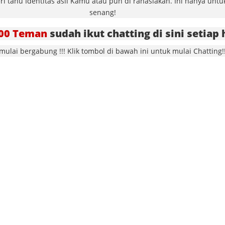
 tahu Identitas asli Kamu atau pun di rahasiakan. Ini hanya unt
senang!
00 Teman
sudah ikut chatting di sini setiap h
 mulai bergabung !!! Klik tombol di bawah ini untuk mulai Chatting!!