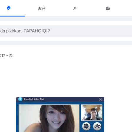
🏠
🍝🍜
🔎
👻
da pikirkan, PAPAHQIQI?
2017 • 🌎