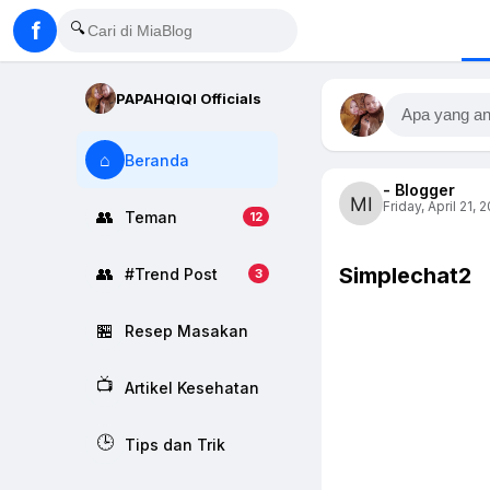
f
🔍
PAPAHQIQI Officials
Apa yang an
⌂
Beranda
- Blogger
Friday, April 21, 
👥
Teman
12
Simplechat2
👥
#Trend Post
3
🏪
Resep Masakan
📺
Artikel Kesehatan
🕒
Tips dan Trik