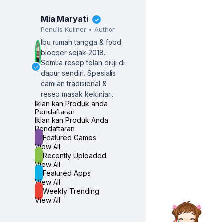
Mia Maryati
✓
Penulis Kuliner • Author
Ibu rumah tangga & food
blogger sejak 2018.
Semua resep telah diuji di
✓
dapur sendiri.
Spesialis
camilan tradisional &
resep masak kekinian.
Iklan kan Produk anda
Pendaftaran
Iklan kan Produk Anda
Pendaftaran
Featured Games
View All
Recently Uploaded
View All
Featured Apps
View All
Weekly Trending
View All