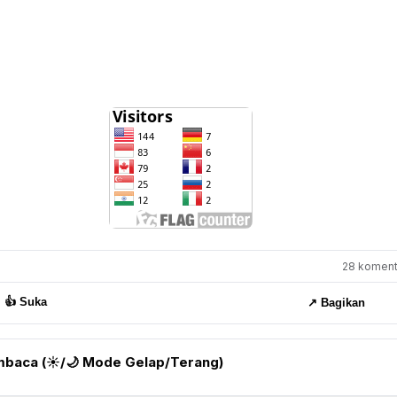
28 komenta
👍 Suka
↗️ Bagikan
baca (☀️/🌙 Mode Gelap/Terang)