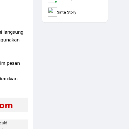
Sinta Story
si langsung
nggunakan
rim pesan
demikian
com
cak!