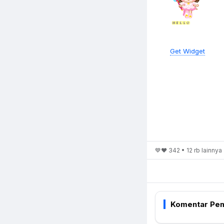
Get Widget
💙❤️ 342 • 12 rb lainnya
Komentar Pem