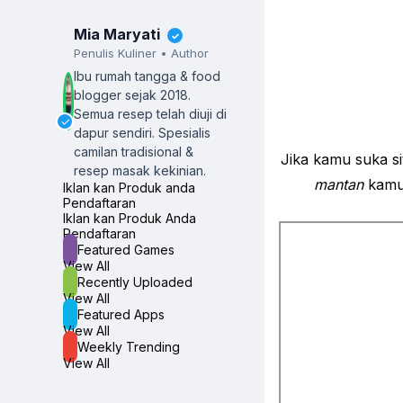
Mia Maryati
✓
Penulis Kuliner • Author
Ibu rumah tangga & food
blogger sejak 2018.
Semua resep telah diuji di
✓
dapur sendiri.
Spesialis
camilan tradisional &
Jika kamu suka sit
resep masak kekinian.
mantan
kamu 
Iklan kan Produk anda
Pendaftaran
Iklan kan Produk Anda
Pendaftaran
Featured Games
View All
Recently Uploaded
View All
Featured Apps
View All
Weekly Trending
View All