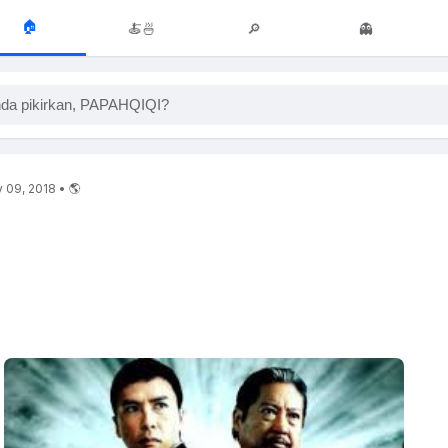
🏠
🍝🍜
🔎
👻
da pikirkan, PAPAHQIQI?
09, 2018 • 🌎