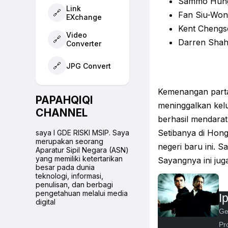
Sammo Hung
Link
🔗
Fan Siu-Won
EXchange
Kent Chengs
Video
🔗
Darren Shahl
Converter
🔗
JPG Convert
Kemenangan part
PAPAHQIQI
meninggalkan kel
CHANNEL
berhasil mendarat 
Setibanya di Hong
saya I GDE RISKI MSIP. Saya
merupakan seorang
negeri baru ini. 
Aparatur Sipil Negara (ASN)
yang memiliki ketertarikan
Sayangnya ini jug
besar pada dunia
teknologi, informasi,
penulisan, dan berbagi
pengetahuan melalui media
I
digital
Ge
Pr