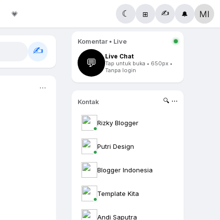
✍️
☾
💗
⊞
🔔
Komentar • Live
✍️
Live Chat
💬
Tap untuk buka • 650px •
Tanpa login
⋯
🔍 ⋯
Kontak
Rizky Blogger
Putri Design
Blogger Indonesia
Template Kita
Andi Saputra