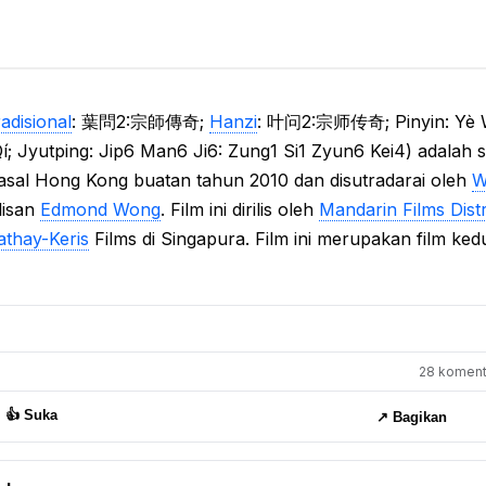
adisional
: 葉問2:宗師傳奇;
Hanzi
: 叶问2:宗师传奇; Pinyin: Yè 
; Jyutping: Jip6 Man6 Ji6: Zung1 Si1 Zyun6 Kei4) adalah 
ri asal Hong Kong buatan tahun 2010 dan disutradarai oleh
W
lisan
Edmond Wong
. Film ini dirilis oleh
Mandarin Films Distr
athay-Keris
Films di Singapura. Film ini merupakan film ke
28 komenta
👍 Suka
↗️ Bagikan