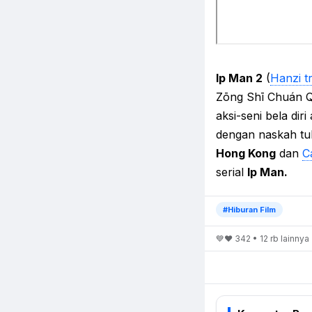
Ip Man 2
(
Hanzi tr
Zōng Shī Chuán Qí
aksi-seni bela di
dengan naskah tu
Hong Kong
dan
C
serial
Ip Man.
#Hiburan Film
💙❤️ 342 • 12 rb lainnya