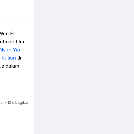
Wèn Ěr:
sebuah film
ilson Yip
ibution
di
dua dalam
r • 12 dibagikan