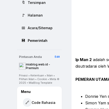
🔖
Tersimpan
🚩
Halaman
📅
Acara/Sitemap
💾
Pemerintah
Pintasan Anda
Edit
Ip Man 2
adalah se
miablog.web.id -
disutradarai oleh 
Premium
Privasi • Ketentuan • Iklan •
PEMERAN UTAM
Pilihan Iklan • Cookie • Meta ©
2025 • MiaBlog Template
Menu
Donnie Yen 
🔗
Code Rahasia
Simon Yam s