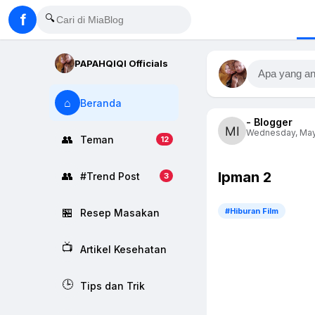
f
🔍
PAPAHQIQI Officials
Apa yang an
⌂
Beranda
- Blogger
Wednesday, May 
👥
Teman
12
Ipman 2
👥
#Trend Post
3
🏪
#Hiburan Film
Resep Masakan
📺
Artikel Kesehatan
🕒
Tips dan Trik