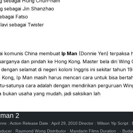
 sebagai Hung Chun-nam
g sebagai Jin Shanzhao
ebagai Fatso
avi sebagai Twister
ai komunis China membuat
Ip Man
(Donnie Yen) terpaksa 
uarganya dan pindah ke Hong Kong. Master bela diri Wing
dengan selamat di negeri koloni Inggris ini sekitar tahun 1
 Kong, Ip Man masih harus mencari cara untuk bisa bertah
Satu-satunya cara adalah dengan mendirikan perguruan Win
a bukan usaha yang mudah. jadi saksikan lah
pman 2
nre : Action Release Date : April 29, 2010 Director : Wilson Yip Scrip
oducer : Raymond Wong Distributor : Mandarin Films Duration : - Budg