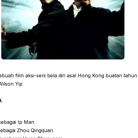
buah film aksi-seni bela diri asal Hong Kong buatan tahu
Wilson Yip
A
sebagai Ip Man
ebagai Zhou Qingquan