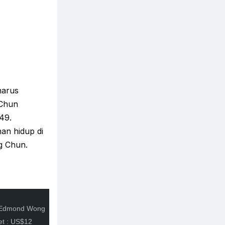
harus
 Chun
949.
an hidup di
g Chun.
t : Edmond Wong
et : US$12