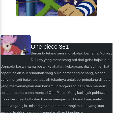
One piece 361
Bercerita tetang seorang laki-laki bernama Monkey
D. Luffy,yang menentang arti dari gelar bajak laut.
Daripada kesan nama besar, kejahatan, kekerasan, dia lebih terlihat
seperti bajak laut rendahan yang suka bersenang-senang, alasan
Luffy menjadi bajak laut adalah tekadnya untuk berpetualang di lautan
yang menyenangkan dan bertemu orang-orang baru dan menarik,
serta bersama-sama mencari One Piece. Mengikuti jejak pahlawan
masa kecilnya, Luffy dan krunya mengarungi Grand Line, melalui
petualangan gila, misteri gelap dan memerangi musuh yang kuat,
semua itu dilakukan untuk mendapatkan One Piece