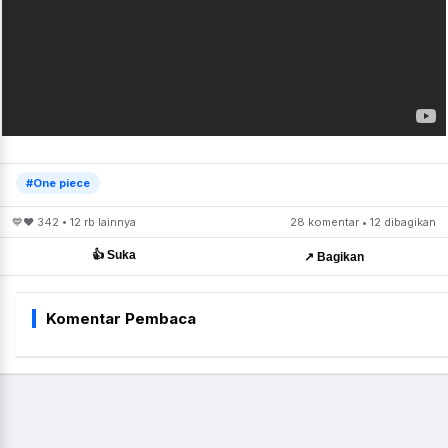
#One piece
💙❤️ 342 • 12 rb lainnya
28 komentar • 12 dibagikan
👍 Suka
↗️ Bagikan
Komentar Pembaca