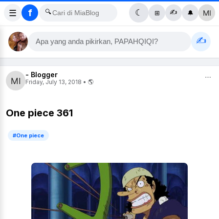
f
☰
🔍
☾
✍️
⊞
🔔
✍️
Apa yang anda pikirkan, PAPAHQIQI?
- Blogger
⋯
Friday, July 13, 2018 • 🌎
One piece 361
#One piece