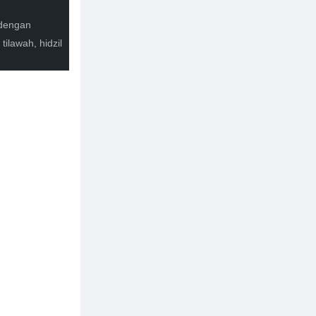
 dengan
ilawah, hidzil