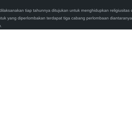
 dilaksanakan tiap tahunnya ditujukan untuk menghidupkan religiusitas
ntuk yang diperlombakan terdapat tiga cabang perlombaan diantaranya t
n.