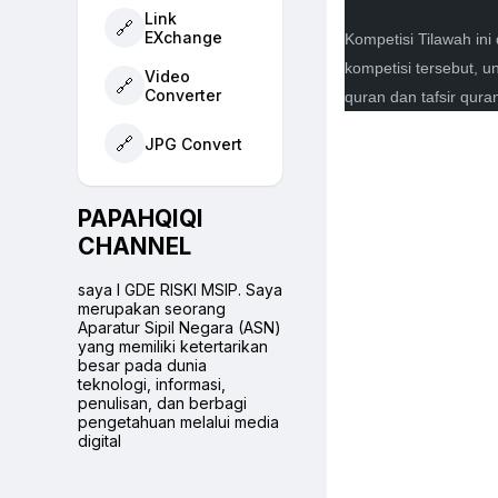
Link
🔗
EXchange
Kompetisi Tilawah ini
kompetisi tersebut, u
Video
🔗
Converter
quran dan tafsir qura
🔗
JPG Convert
PAPAHQIQI
CHANNEL
saya I GDE RISKI MSIP. Saya
merupakan seorang
Aparatur Sipil Negara (ASN)
yang memiliki ketertarikan
besar pada dunia
teknologi, informasi,
penulisan, dan berbagi
pengetahuan melalui media
digital