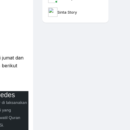
Sinta Story
i jumat dan
 berikut
pedes
r di laksanakan
i yang
watil Quran
Si.