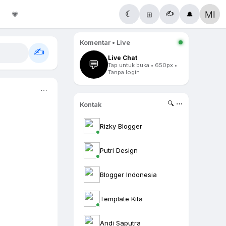
✍️
☾
💗
⊞
🔔
Komentar • Live
✍️
Live Chat
💬
Tap untuk buka • 650px •
Tanpa login
⋯
🔍 ⋯
Kontak
Rizky Blogger
Putri Design
Blogger Indonesia
Template Kita
Andi Saputra