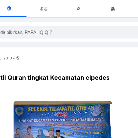
🏠
🍝🍜
🔎
👻
da pikirkan, PAPAHQIQI?
6, 2018 • 🌎
atil Quran tingkat Kecamatan cipedes