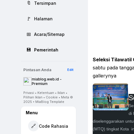
🔖
Tersimpan
🚩
Halaman
📅
Acara/Sitemap
💾
Pemerintah
Seleksi Tilawati
sabtu pada tangga
Pintasan Anda
Edit
gallerynya
miablog.web.id -
Premium
Privasi • Ketentuan • Iklan •
S
Pilihan Iklan • Cookie • Meta ©
2025 • MiaBlog Template
Se
Menu
di
diselenggarakan untu
🔗
Code Rahasia
(MTQ) tingkat Kota i