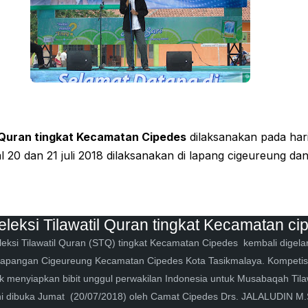
l Quran tingkat Kecamatan Cipedes
dilaksanakan pada har
l 20 dan 21 juli 2018 dilaksanakan di lapang cigeureung dan
eleksi Tilawatil Quran tingkat Kecamatan ci
leksi Tilawatil Quran (STQ) tingkat Kecamatan Cipedes kembali digela
 lapangan Cigeureung Kecamatan Cipedes Kota Tasikmalaya. Kompetis
k menyiapkan bibit unggul perwakilan Indonesia untuk Musabaqah Tila
ni dibuka Jumat (20/07/2018) oleh Camat Cipedes Drs. JALALUDIN M.