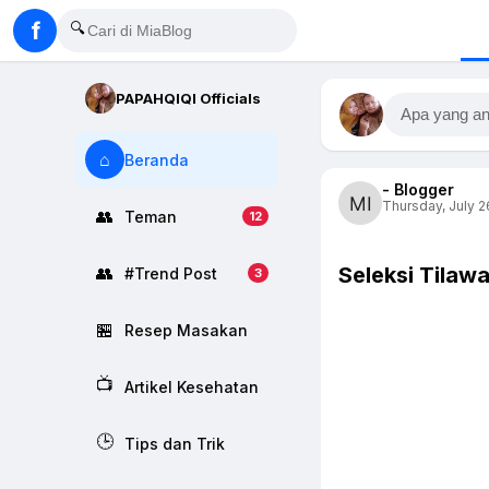
f
🔍
PAPAHQIQI Officials
Apa yang an
⌂
Beranda
- Blogger
Thursday, July 2
👥
Teman
12
Seleksi Tilaw
👥
#Trend Post
3
🏪
Resep Masakan
📺
Artikel Kesehatan
🕒
Tips dan Trik