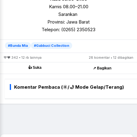
Kamis
08.00–21.00
Sarankan
Provinsi: Jawa Barat
Telepon: (0265) 2350523
#Bunda Mia
#Gabbuci Collection
💙❤️ 342 • 12 rb lainnya
28 komentar • 12 dibagikan
👍 Suka
↗️ Bagikan
Komentar Pembaca (☀️/🌙 Mode Gelap/Terang)