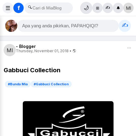
f
☰
🔍
🌙
✍️
⊞
🔔
✍️
Apa yang anda pikirkan, PAPAHQIQI?
- Blogger
⋯
Thursday, November 01, 2018 • 🌎
Gabbuci Collection
#Bunda Mia
#Gabbuci Collection