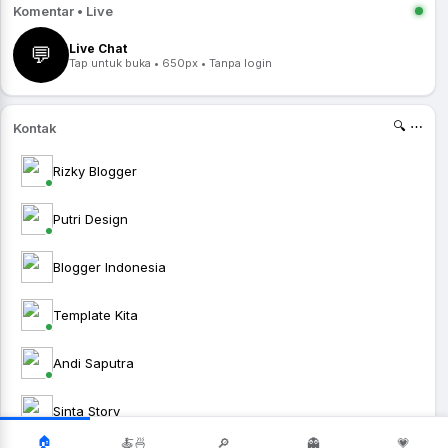
Komentar • Live
Live Chat
💬
Tap untuk buka • 650px • Tanpa login
🔍 ⋯
Kontak
Rizky Blogger
Putri Design
Blogger Indonesia
Template Kita
Andi Saputra
Sinta Story
🏠
🍝🍜
🔎
👻
💗