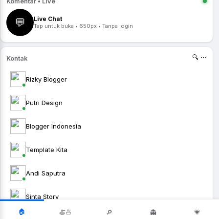
Komentar • Live
Live Chat
💬
Tap untuk buka • 650px • Tanpa login
🔍 ⋯
Kontak
Rizky Blogger
Putri Design
Blogger Indonesia
Template Kita
Andi Saputra
Sinta Story
🏠
🍝🍜
🔎
👻
💗