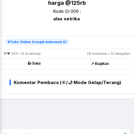
harga @125rb
Kode GI 009 :
alas setrika
#Toko Online Google Indonesia GI
💙❤️ 342 • 12 rb lainnya
28 komentar • 12 dibagikan
👍 Suka
↗️ Bagikan
Komentar Pembaca (☀️/🌙 Mode Gelap/Terang)