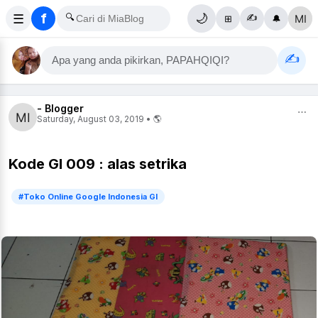
f
☰
🔍
🌙
✍️
⊞
🔔
✍️
Apa yang anda pikirkan, PAPAHQIQI?
- Blogger
⋯
Saturday, August 03, 2019 • 🌎
Kode GI 009 : alas setrika
#Toko Online Google Indonesia GI