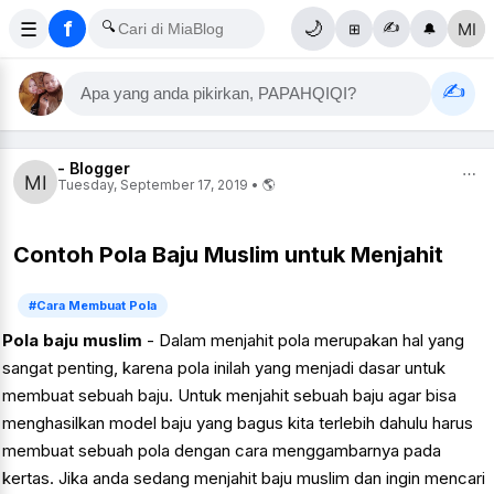
f
☰
🔍
🌙
✍️
⊞
🔔
✍️
Apa yang anda pikirkan, PAPAHQIQI?
- Blogger
⋯
Tuesday, September 17, 2019 • 🌎
Contoh Pola Baju Muslim untuk Menjahit
#Cara Membuat Pola
Pola baju muslim
- Dalam menjahit pola merupakan hal yang
sangat penting, karena pola inilah yang menjadi dasar untuk
membuat sebuah baju. Untuk menjahit sebuah baju agar bisa
menghasilkan model baju yang bagus kita terlebih dahulu harus
membuat sebuah pola dengan cara menggambarnya pada
kertas. Jika anda sedang menjahit baju muslim dan ingin mencari