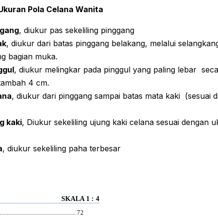
Ukuran Pola Celana Wanita
ggang
, diukur pas sekeliling pinggang
ak
, diukur dari batas pinggang belakang, melalui selangka
ng bagian muka.
ggul
, diukur melingkar pada pinggul yang paling lebar sec
itambah 4 cm.
ana
, diukur dari pinggang sampai batas mata kaki (sesuai 
g kaki
, Diukur sekeliling ujung kaki celana sesuai dengan
a
, diukur sekeliling paha terbesar
 SKALA 1 : 4
........................................... 72