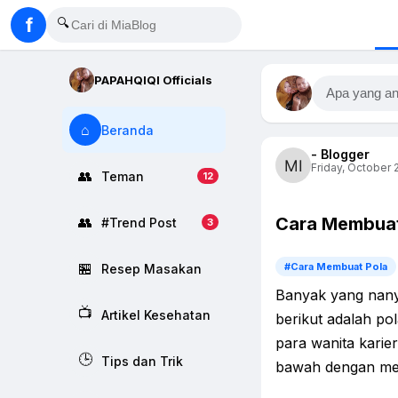
f
🔍
PAPAHQIQI Officials
Apa yang an
⌂
Beranda
- Blogger
Friday, October 2
👥
Teman
12
Cara Membuat
👥
#Trend Post
3
🏪
#Cara Membuat Pola
Resep Masakan
Banyak yang nanya
📺
Artikel Kesehatan
berikut adalah pol
para wanita karie
🕒
Tips dan Trik
bawah dengan men