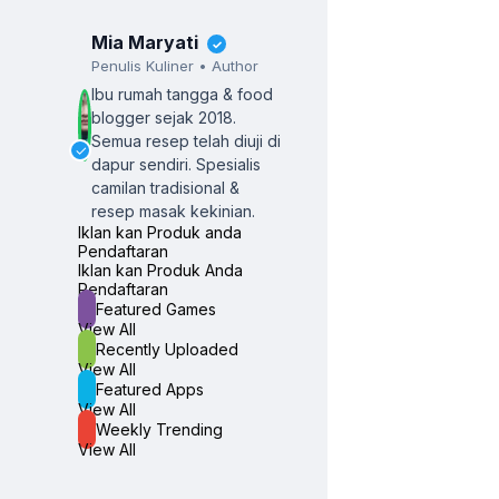
Mia Maryati
✓
Penulis Kuliner • Author
Ibu rumah tangga & food
blogger sejak 2018.
Semua resep telah diuji di
✓
dapur sendiri.
Spesialis
camilan tradisional &
resep masak kekinian.
Iklan kan Produk anda
Pendaftaran
Iklan kan Produk Anda
Pendaftaran
Featured Games
View All
Recently Uploaded
View All
Featured Apps
View All
Weekly Trending
View All