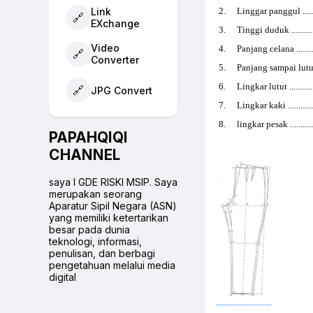
Link
2.
Linggar panggul .............
🔗
EXchange
3.
Tinggi duduk .................
Video
4.
Panjang celana ..............
🔗
Converter
5.
Panjang sampai lutut........
6.
Lingkar lutut .................
🔗
JPG Convert
7.
Lingkar kaki ..................
8.
lingkar pesak .................
PAPAHQIQI
CHANNEL
saya I GDE RISKI MSIP. Saya
merupakan seorang
Aparatur Sipil Negara (ASN)
yang memiliki ketertarikan
besar pada dunia
teknologi, informasi,
penulisan, dan berbagi
pengetahuan melalui media
digital