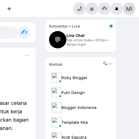
✍️
🌙
💗
⊞
🔔
Komentar • Live
✍️
Live Chat
💬
Tap untuk buka • 650px •
Tanpa login
⋯
🔍 ⋯
Kontak
Rizky Blogger
Putri Design
asar celana
Blogger Indonesia
ntuk kerja
arkan bagian
Template Kita
kanan.
Andi Saputra