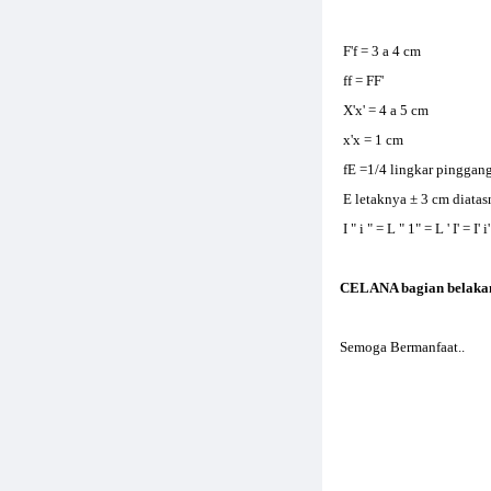
F'f = 3 a 4 cm
ff = FF'
X'x' = 4 a 5 cm
x'x = 1 cm
fE =1/4 lingkar pinggan
E letaknya ± 3 cm diatasn
I " i " = L " 1" = L ' I' = I'
CELANA bagian belakang 
Semoga Bermanfaat..