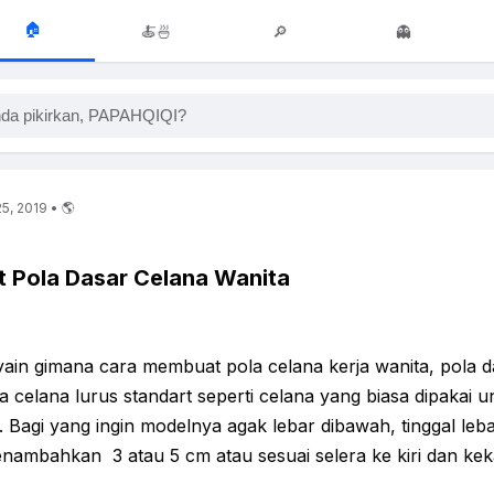
🏠
🍝🍜
🔎
👻
da pikirkan, PAPAHQIQI?
5, 2019 • 🌎
 Pola Dasar Celana Wanita
in gimana cara membuat pola celana kerja wanita, pola d
a celana lurus standart seperti celana yang biasa dipakai u
r. Bagi yang ingin modelnya agak lebar dibawah, tinggal leb
ambahkan 3 atau 5 cm atau sesuai selera ke kiri dan ke