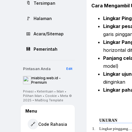
🔖
Tersimpan
Cara Mengambil 
🚩
Lingkar Pin
Halaman
Lingkar pes
📅
Acara/Sitemap
garis pingga
Lingkar Pan
💾
Pemerintah
horizontal d
Panjang cel
model)
Pintasan Anda
Edit
Lingkar ujun
miablog.web.id -
diinginkan
Premium
Lingkar pah
Privasi • Ketentuan • Iklan •
Pilihan Iklan • Cookie • Meta ©
2025 • MiaBlog Template
Menu
UKURAN
🔗
Code Rahasia
1.
Lingkar pinggang.............