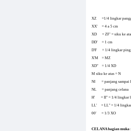
XZ =1/4 lingkar pangg
XX' = 4 a 5 cm
XD = Z
F’
= siku ke ata
DD' = 1 cm
D'F = 1/4 lingkar ping
X'M = MZ
XD" = 1/4 XD
M siku ke atas = N
NI = panjang sampai l
NL = panjang celana
H' = II" = 1/4 lingkar l
LL' = LL" = 1/4 lingkar
00' = 1/3 XO
CELANA bagian muka : D '