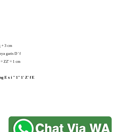
g + 3 cm
ya garis D ' f
 i' = ZZ' = 1 cm
E x i " 1" 1' Z' f E