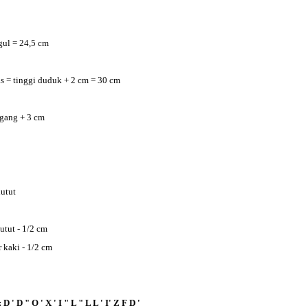
ul = 24,5 cm
s = tinggi
duduk + 2 cm = 30 cm
gang + 3 cm
utut
utut - 1/2 cm
 kaki - 1/2 cm
 D " O ' X ' I " L " L L ' I' Z F D '