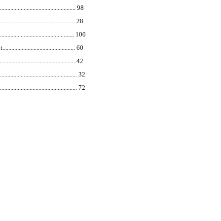
........................................... 98
............................................ 28
............................................ 100
......................................... 60
..............................................42
.............................................. 32
.............................................. 72