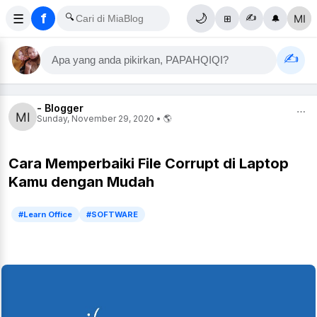
f
☰
🔍
🌙
✍️
⊞
🔔
✍️
Apa yang anda pikirkan, PAPAHQIQI?
- Blogger
⋯
Sunday, November 29, 2020 • 🌎
Cara Memperbaiki File Corrupt di Laptop
Kamu dengan Mudah
#Learn Office
#SOFTWARE