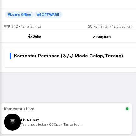
#Learn Office
#SOFTWARE
💙❤️ 342 • 12 rb lainnya
28 komentar • 12 dibagikan
👍 Suka
↗️ Bagikan
Komentar Pembaca (☀️/🌙 Mode Gelap/Terang)
Komentar • Live
Live Chat
💬
Tap untuk buka • 650px • Tanpa login