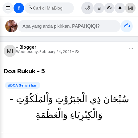
f
☰
🔍
🌙
✍️
⊞
🔔
✍️
Apa yang anda pikirkan, PAPAHQIQI?
- Blogger
⋯
Wednesday, February 24, 2021 • 🌎
Doa Rukuk - 5
#DOA Sehari hari
- سُبْحَانَ ذِي الْجَبَرُوْتِ وَاْلمَلَكُوْتِ
وَالْكِبْرِيَاءِ وَالْعَظَمَةِ