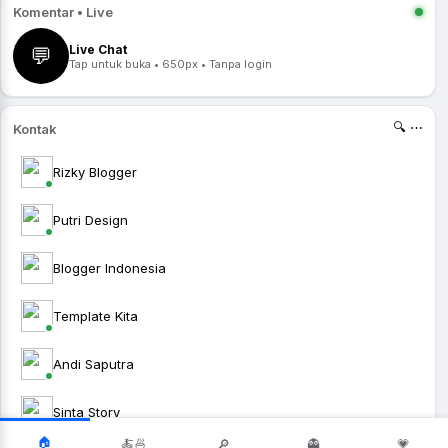
Komentar • Live
Live Chat
💬
Tap untuk buka • 650px • Tanpa login
🔍 ⋯
Kontak
Rizky Blogger
Putri Design
Blogger Indonesia
Template Kita
Andi Saputra
Sinta Story
🏠
🍝🍜
🔎
👻
💗