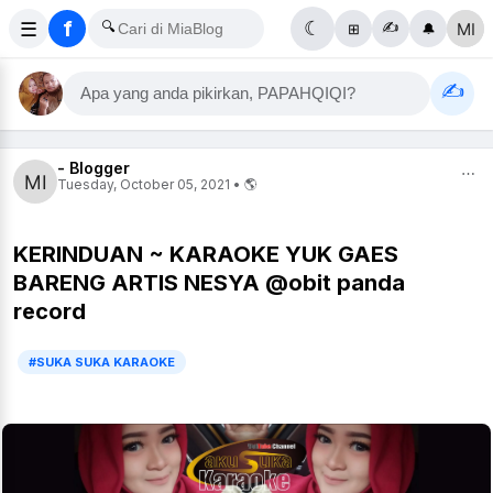
f
☰
🔍
☾
✍️
⊞
🔔
✍️
Apa yang anda pikirkan, PAPAHQIQI?
- Blogger
⋯
Tuesday, October 05, 2021 • 🌎
KERINDUAN ~ KARAOKE YUK GAES
BARENG ARTIS NESYA @obit panda
record
#SUKA SUKA KARAOKE