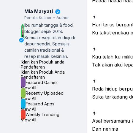
Haaaa haaaa haa
Mia Maryati
✓
👨
Penulis Kuliner • Author
Hari terus bergant
Ibu rumah tangga & food
blogger sejak 2018.
Ku takut engkau p
Semua resep telah diuji di
✓
dapur sendiri.
Spesialis
👩
camilan tradisional &
resep masak kekinian.
Kau telah ku miliki
Iklan kan Produk anda
Tak akan aku lepa
Pendaftaran
Iklan kan Produk Anda
Pendaftaran
👨
Featured Games
View All
Roda hidup berpu
Recently Uploaded
Suka terkadang d
View All
Featured Apps
View All
👩
Weekly Trending
View All
Asal bersamamu k
Dan nerima