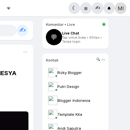
✍️
☾
💗
⊞
🔔
Komentar • Live
✍️
Live Chat
💬
Tap untuk buka • 650px •
Tanpa login
⋯
🔍 ⋯
Kontak
NESYA
Rizky Blogger
Putri Design
Blogger Indonesia
Template Kita
Andi Saputra