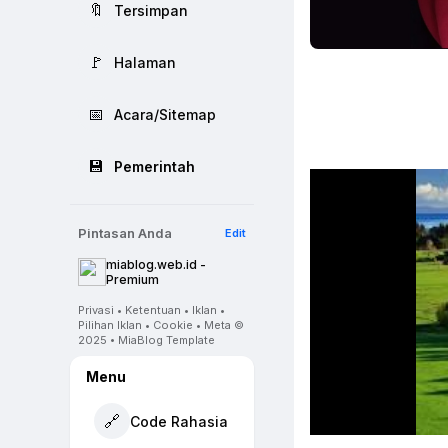
🔖
Tersimpan
🚩
Halaman
📅
Acara/Sitemap
💾
Pemerintah
Pintasan Anda
Edit
miablog.web.id -
Premium
Privasi • Ketentuan • Iklan •
Pilihan Iklan • Cookie • Meta ©
2025 • MiaBlog Template
Menu
🔗
Code Rahasia