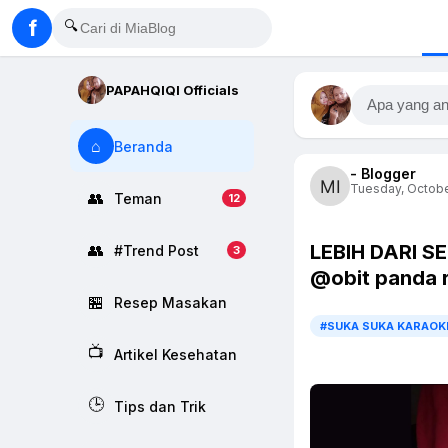
f
🔍
PAPAHQIQI Officials
Apa yang an
⌂
Beranda
- Blogger
Tuesday, October
👥
Teman
12
LEBIH DARI 
👥
#Trend Post
3
@obit panda 
🏪
Resep Masakan
#SUKA SUKA KARAOK
📺
Artikel Kesehatan
🕒
Tips dan Trik