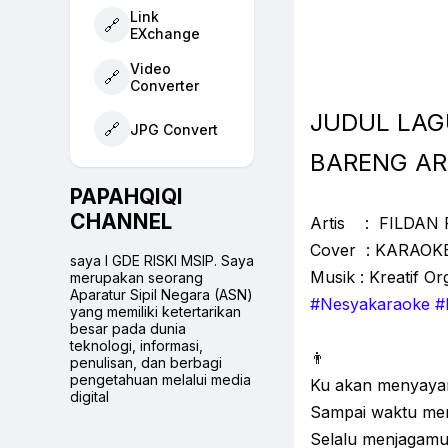
Link
🔗
EXchange
Video
🔗
Converter
JUDUL LAG
🔗
JPG Convert
BARENG AR
PAPAHQIQI
CHANNEL
Artis : FILDAN 
Cover : KARAOK
saya I GDE RISKI MSIP. Saya
Musik : Kreatif O
merupakan seorang
Aparatur Sipil Negara (ASN)
#Nesyakaraoke #
yang memiliki ketertarikan
besar pada dunia
teknologi, informasi,
👨
penulisan, dan berbagi
pengetahuan melalui media
Ku akan menyay
digital
Sampai waktu me
Selalu menjagam