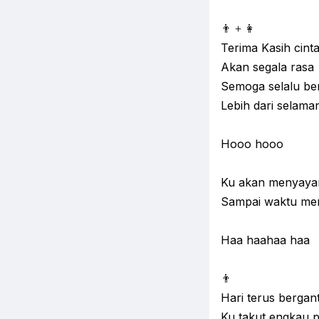
👨 +
👩
Terima Kasih cint
Akan segala rasa
Semoga selalu b
Lebih dari selama
Hooo hooo
Ku akan menyay
Sampai waktu me
Haa haahaa haa
👨
Hari terus bergant
Ku takut engkau p