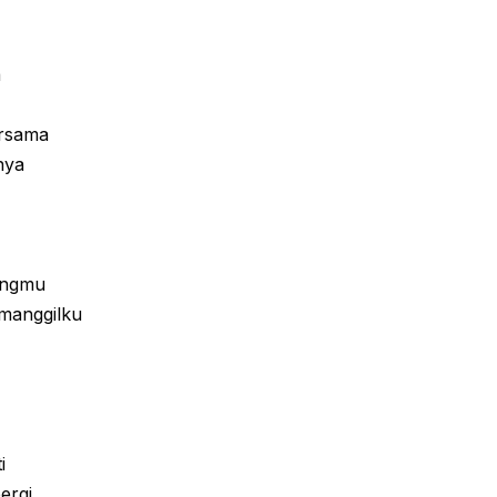
a
ersama
nya
angmu
manggilku
i
ergi