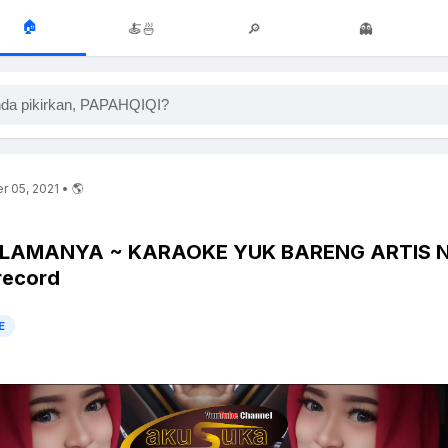
🏠
🍝🍜
🔎
👻
da pikirkan, PAPAHQIQI?
 05, 2021 • 🌎
SELAMANYA ~ KARAOKE YUK BARENG ARTIS 
record
E