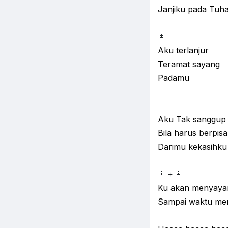
Janjiku pada Tuh
👩
Aku terlanjur
Teramat sayang
Padamu
Aku Tak sanggup
Bila harus berpis
Darimu kekasihku
👨 +
👩
Ku akan menyay
Sampai waktu me