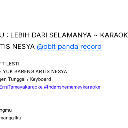
U : LEBIH DARI SELAMANYA ~ KARAO
TIS NESYA
@obit panda record
FT LESTI
E YUK BARENG ARTIS NESYA
rgen Tunggal / Keyboard
ErniTamayakaraoke #Indahshememeykaraoke
angmu
manggilku
u