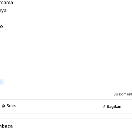
ersama
nya
oo
E
28 komenta
👍 Suka
↗️ Bagikan
mbaca