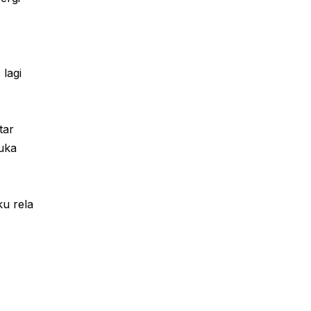
 lagi
tar
uka
u rela