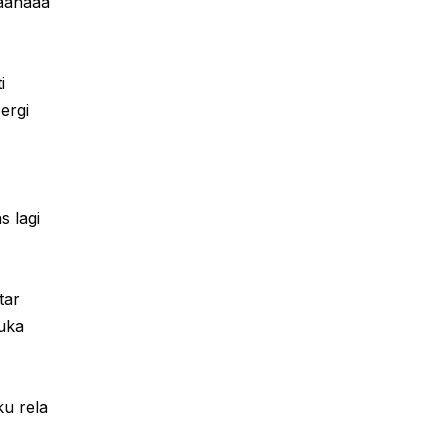
aahaaa
i
ergi
s lagi
tar
uka
u rela