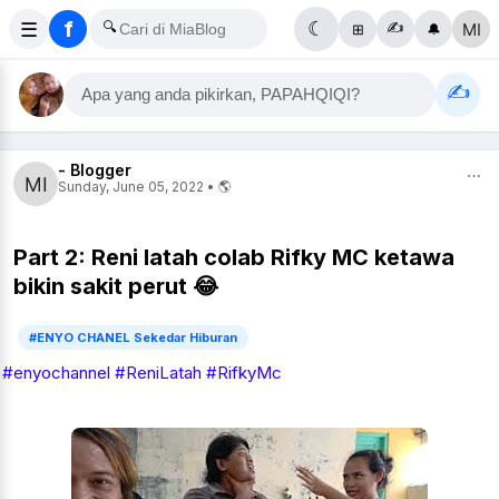
f
☰
🔍
☾
✍️
⊞
🔔
✍️
Apa yang anda pikirkan, PAPAHQIQI?
- Blogger
⋯
Sunday, June 05, 2022 • 🌎
Part 2: Reni latah colab Rifky MC ketawa
bikin sakit perut 😂
#ENYO CHANEL Sekedar Hiburan
#enyochannel #ReniLatah #RifkyMc