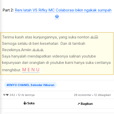
Part 2:
Reni latah VS Rifky MC Colaborasi bikin ngakak sumpah
😂
Terima kasih atas kunjungannya, yang suka nonton 🙏🤗
Semoga selalu di beri kesehatan Dan di tambah
Rezekinya.Amiiin 🙏🙏🙏
Saya hanyalah mendapatkan videonya salinan youtube
kepunyaan dari oranglain di youtube kami hanya suka ceritanya
M E N U
.
menghibur.
#ENYO CHANEL Sekedar Hiburan
💙❤️ 342 • 12 rb lainnya
28 komentar • 12 dibagikan
👍 Suka
↗️ Bagikan