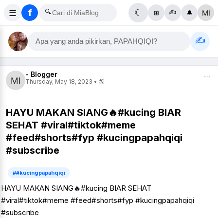
f
☰
🔍
☾
✍️
⊞
🔔
✍️
Apa yang anda pikirkan, PAPAHQIQI?
- Blogger
⋯
Thursday, May 18, 2023 • 🌎
HAYU MAKAN SIANG🔥#kucing BIAR
SEHAT #viral#tiktok#meme
#feed#shorts#fyp #kucingpapahqiqi
#subscribe
##kucingpapahqiqi
HAYU MAKAN SIANG🔥#kucing BIAR SEHAT
#viral#tiktok#meme #feed#shorts#fyp #kucingpapahqiqi
#subscribe