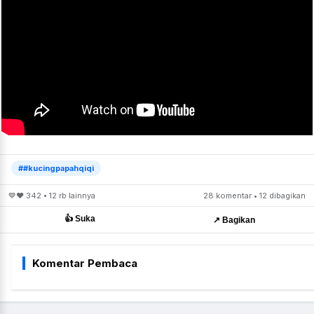
##kucingpapahqiqi
💙❤️ 342 • 12 rb lainnya
28 komentar • 12 dibagikan
👍 Suka
↗️ Bagikan
Komentar Pembaca