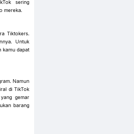
kTok sering
o mereka.
ra Tiktokers.
innya. Untuk
ah kamu dapat
tagram. Namun
al di TikTok
u yang gemar
mukan barang