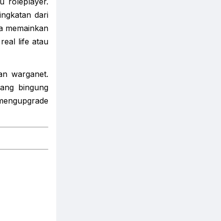
 roleplayer.
ngkatan dari
na memainkan
eal life atau
gan warganet.
dang bingung
u mengupgrade