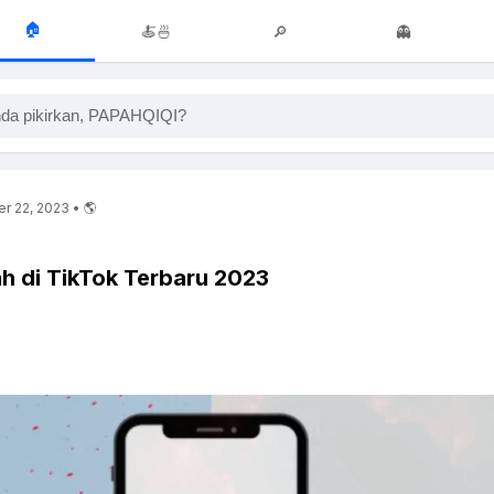
🏠
🍝🍜
🔎
👻
da pikirkan, PAPAHQIQI?
r 22, 2023 • 🌎
ilah di TikTok Terbaru 2023