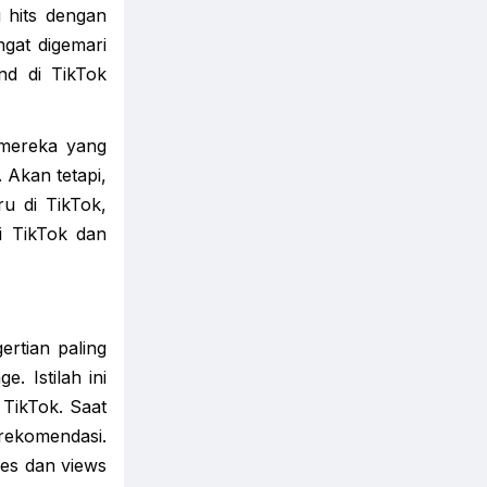
g hits dengan
ngat digemari
nd di TikTok
i mereka yang
 Akan tetapi,
u di TikTok,
di TikTok dan
ertian paling
. Istilah ini
 TikTok. Saat
rekomendasi.
kes dan views