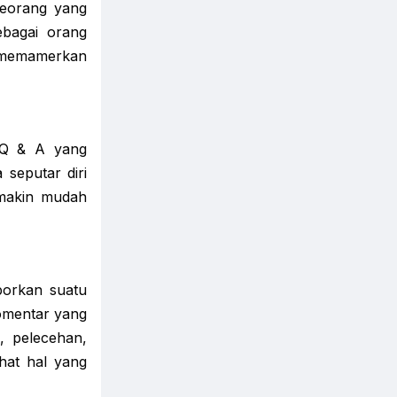
eseorang yang
bagai orang
ng memamerkan
. Q & A yang
seputar diri
emakin mudah
porkan suatu
komentar yang
g, pelecehan,
ihat hal yang