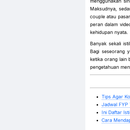
menggunakan sing
Maksudnya, sedan
couple atau pasa
peran dalam video
kehidupan nyata.
Banyak sekali ist
Bagi seseorang y
ketika orang lain
pengetahuan mengen
Tips Agar Ko
Jadwal FYP 
Ini Daftar Is
Cara Mendap