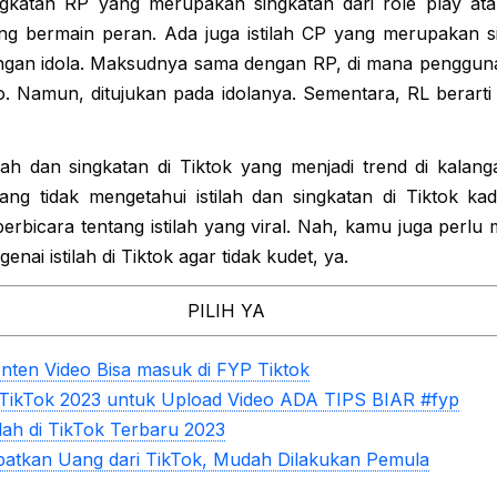
katan RP yang merupakan singkatan dari role play atau
g bermain peran. Ada juga istilah CP yang merupakan si
ngan idola. Maksudnya sama dengan RP, di mana penggu
. Namun, ditujukan pada idolanya. Sementara, RL berarti r
ilah dan singkatan di Tiktok yang menjadi trend di kalan
ang tidak mengetahui istilah dan singkatan di Tiktok ka
 berbicara tentang istilah yang viral. Nah, kamu juga perl
ai istilah di Tiktok agar tidak kudet, ya.
PILIH YA
nten Video Bisa masuk di FYP Tiktok
TikTok 2023 untuk Upload Video ADA TIPS BIAR #fyp
tilah di TikTok Terbaru 2023
atkan Uang dari TikTok, Mudah Dilakukan Pemula