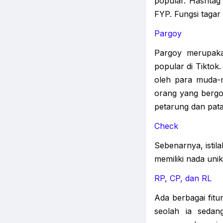
popular. Hashtag
FYP. Fungsi taga
Pargoy
Pargoy merupaka
popular di Tikto
oleh para muda-m
orang yang bergo
petarung dan pat
Check
Sebenarnya, istil
memiliki nada unik
RP, CP, dan RL
Ada berbagai fit
seolah ia seda