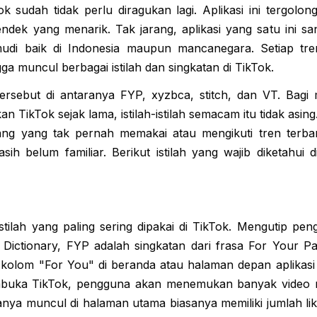
k sudah tidak perlu diragukan lagi. Aplikasi ini tergolon
dek yang menarik. Tak jarang, aplikasi yang satu ini sa
udi baik di Indonesia maupun mancanegara. Setiap tre
ngga muncul berbagai istilah dan singkatan di TikTok.
 tersebut di antaranya FYP, xyzbca, stitch, dan VT. Bag
TikTok sejak lama, istilah-istilah semacam itu tidak asing.
ang yang tak pernah memakai atau mengikuti tren terbar
masih belum familiar. Berikut istilah yang wajib diketahui 
ilah yang paling sering dipakai di TikTok. Mengutip peng
Dictionary, FYP adalah singkatan dari frasa For Your Page
 kolom "For You" di beranda atau halaman depan aplikasi
mbuka TikTok, pengguna akan menemukan banyak video 
nya muncul di halaman utama biasanya memiliki jumlah li