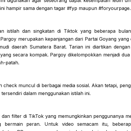
 ini digunakan agar seseorang dapat kesempatan lebih un
r ini hampir sama dengan tagar #fyp maupun #foryourpage.
n istilah dan singkatan di Tiktok yang beberapa bula
k. Pargoy merupakan kepanjangan dari Partai Goyang yang
udi daerah Sumatera Barat. Tarian ini diartikan denga
yang secara kompak. Pargoy dikelompokkan menjadi dua 
ah-patah.
ah check muncul di berbagai media sosial. Akan tetapi, pen
 tersendiri dalam menggunakan istilah ini.
ur dan filter di TikTok yang memungkinkan penggunanya m
ng bermain peran. Untuk video semacam itu, bebera