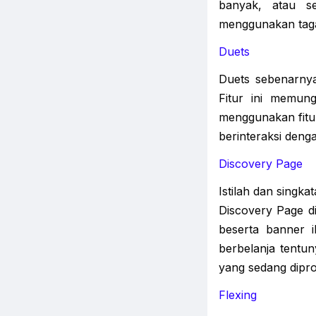
banyak, atau s
menggunakan taga
Duets
Duets sebenarnya
Fitur ini memun
menggunakan fitur
berinteraksi denga
Discovery Page
Istilah dan singk
Discovery Page d
beserta banner 
berbelanja tent
yang sedang dipr
Flexing