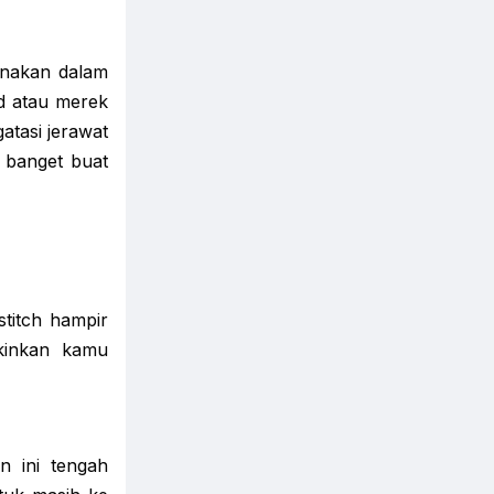
gunakan dalam
d atau merek
atasi jerawat
 banget buat
 stitch hampir
gkinkan kamu
n ini tengah