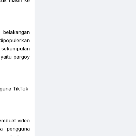
tuk masih ke
n belakangan
 dipopulerkan
n sekumpulan
yaitu pargoy
gguna TikTok
embuat video
pa pengguna