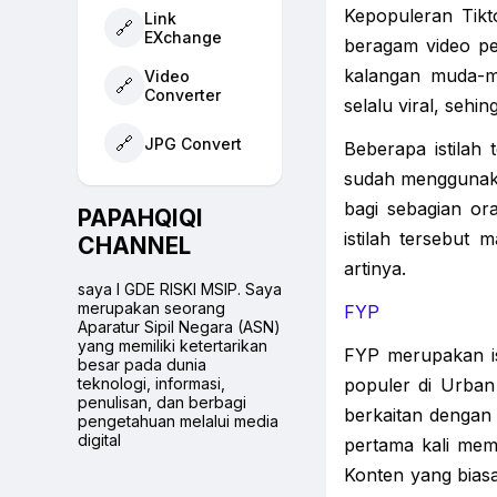
Kepopuleran Tikto
Link
🔗
EXchange
beragam video pen
kalangan muda-m
Video
🔗
Converter
selalu viral, sehi
🔗
JPG Convert
Beberapa istilah
sudah menggunakan 
bagi sebagian or
PAPAHQIQI
istilah tersebut 
CHANNEL
artinya.
saya I GDE RISKI MSIP. Saya
merupakan seorang
FYP
Aparatur Sipil Negara (ASN)
yang memiliki ketertarikan
FYP merupakan ist
besar pada dunia
teknologi, informasi,
populer di Urban 
penulisan, dan berbagi
berkaitan dengan
pengetahuan melalui media
digital
pertama kali me
Konten yang biasa