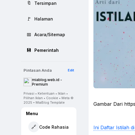
🔖
Tersimpan
🚩
Halaman
📅
Acara/Sitemap
💾
Pemerintah
Pintasan Anda
Edit
miablog.web.id -
Premium
Privasi • Ketentuan • Iklan •
Pilihan Iklan • Cookie • Meta ©
2025 • MiaBlog Template
Gambar Dari https
Menu
🔗
Code Rahasia
Ini Daftar Istilah