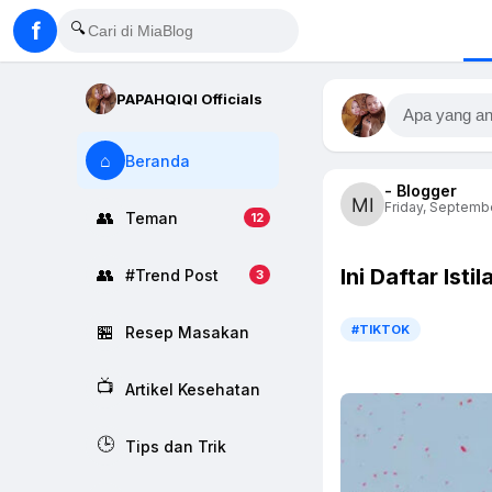
f
🔍
PAPAHQIQI Officials
Apa yang an
⌂
Beranda
- Blogger
Friday, Septembe
👥
Teman
12
Ini Daftar Ist
👥
#Trend Post
3
🏪
#TIKTOK
Resep Masakan
📺
Artikel Kesehatan
🕒
Tips dan Trik