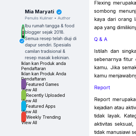
Flexing merupaka
sombong menunj
Mia Maryati
✓
Penulis Kuliner • Author
kaya dari orang l
Ibu rumah tangga & food
apa yang dimilikin
blogger sejak 2018.
Semua resep telah diuji di
Q & A
✓
dapur sendiri.
Spesialis
Istilah dan sin
camilan tradisional &
resep masak kekinian.
sebenarnya fitur
Iklan kan Produk anda
kamu. Jika semak
Pendaftaran
Iklan kan Produk Anda
kamu menjawabnya
Pendaftaran
Featured Games
Report
View All
Recently Uploaded
Report merupaka
View All
Featured Apps
kejadian atau akt
View All
tidak layak. Kate
Weekly Trending
View All
aktivitas seksual
tidak manusiawi se