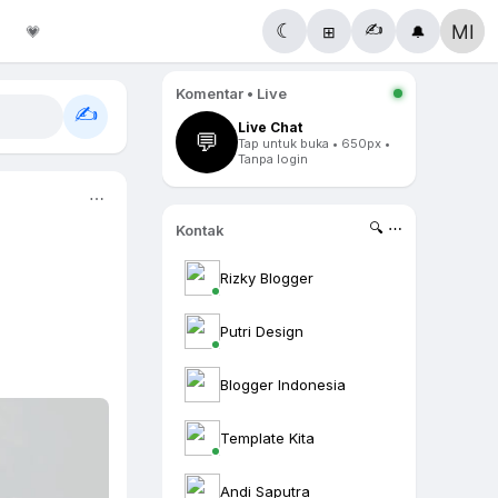
✍️
☾
💗
⊞
🔔
Komentar • Live
✍️
Live Chat
💬
Tap untuk buka • 650px •
Tanpa login
⋯
🔍 ⋯
Kontak
Rizky Blogger
Putri Design
Blogger Indonesia
Template Kita
Andi Saputra