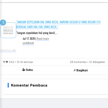
"JANGAN SEPELEKAN HAL YANG KECIL, KARENA SESUATU YANG BESAR ITU
BERASAL DARI HAL-HAL YANG KECIL."
"Jangan sepelekan hal yang kecil,...
Jul 17 2024 |
Read more
undefined
Recent Posts Label
💙❤️ 342 • 12 rb lainnya
28 komentar • 12 dibagikan
👍 Suka
↗️ Bagikan
Komentar Pembaca