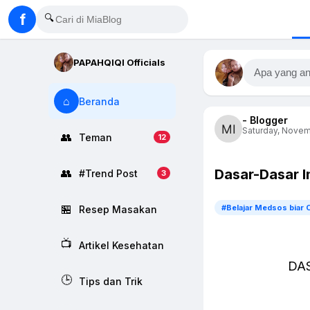
f
🔍
PAPAHQIQI Officials
Apa yang an
⌂
Beranda
- Blogger
Saturday, Novem
👥
Teman
12
Dasar-Dasar I
👥
#Trend Post
3
🏪
#Belajar Medsos biar 
Resep Masakan
📺
Artikel Kesehatan
DA
🕒
Tips dan Trik