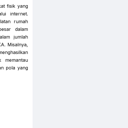
at fisik yang
ui internet.
alatan rumah
besar dalam
alam jumlah
A. Misalnya,
menghasilkan
uk memantau
an pola yang