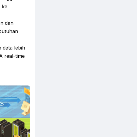
 ke
an dan
ebutuhan
 data lebih
A real-time