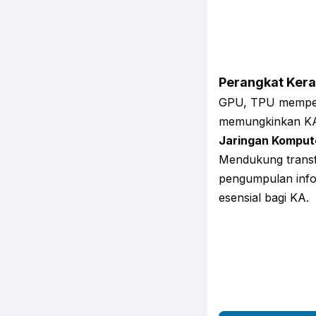
Perangkat Kera
GPU, TPU memperc
memungkinkan KA
Jaringan Kompute
Mendukung transf
pengumpulan infor
esensial bagi KA.