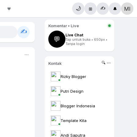
✍️
🌙
💗
⊞
🔔
Komentar • Live
✍️
Live Chat
💬
Tap untuk buka • 650px •
Tanpa login
⋯
🔍 ⋯
Kontak
Rizky Blogger
Putri Design
Blogger Indonesia
Template Kita
Andi Saputra