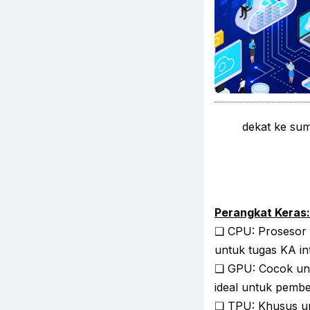
dekat ke sum
Perangkat Keras:
❑ CPU: Prosesor 
untuk tugas KA int
❑ GPU: Cocok unt
ideal untuk pembe
❑ TPU: Khusus u