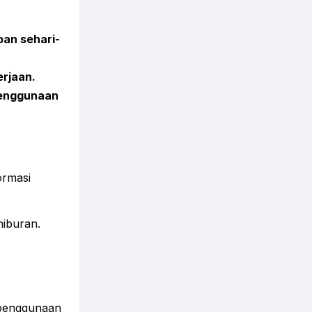
an sehari-
erjaan.
penggunaan
ormasi
 hiburan.
 penggunaan