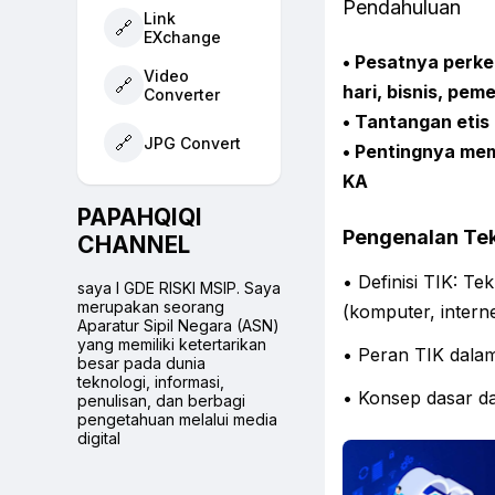
Pendahuluan
Link
🔗
EXchange
• Pesatnya perke
Video
🔗
hari, bisnis, pem
Converter
• Tantangan etis
🔗
JPG Convert
• Pentingnya me
KA
PAPAHQIQI
Pengenalan Tek
CHANNEL
• Definisi TIK: 
saya I GDE RISKI MSIP. Saya
merupakan seorang
(komputer, interne
Aparatur Sipil Negara (ASN)
yang memiliki ketertarikan
• Peran TIK dalam
besar pada dunia
teknologi, informasi,
• Konsep dasar da
penulisan, dan berbagi
pengetahuan melalui media
digital