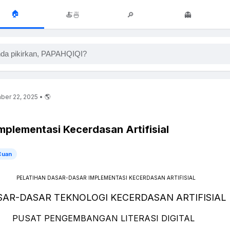
🏠
🍝🍜
🔎
👻
da pikirkan, PAPAHQIQI?
ber 22, 2025 • 🌎
mplementasi Kecerdasan Artifisial
Cuan
PELATIHAN DASAR-DASAR IMPLEMENTASI KECERDASAN ARTIFISIAL
SAR-DASAR TEKNOLOGI KECERDASAN ARTIFISIAL
PUSAT PENGEMBANGAN LITERASI DIGITAL