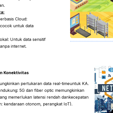
an.
a:
rbasis Cloud:
i, cocok untuk data
al: Untuk data sensitif
npa internet.
n Konektivitas
ungkinkan pertukaran data real-timeuntuk KA.
endukung: 5G dan fiber optic memungkinkan
yang memerlukan latensi rendah dankecepatan
oh: kendaraan otonom, perangkat IoT).