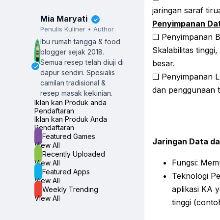
jaringan saraf tiru
Mia Maryati
✓
Penyimpanan Dat
Penulis Kuliner • Author
❑ Penyimpanan Be
Ibu rumah tangga & food
Skalabilitas tingg
blogger sejak 2018.
Semua resep telah diuji di
besar.
✓
dapur sendiri.
Spesialis
❑ Penyimpanan Lok
camilan tradisional &
dan penggunaan ta
resep masak kekinian.
Iklan kan Produk anda
Pendaftaran
Iklan kan Produk Anda
Pendaftaran
Featured Games
Jaringan Data da
View All
Recently Uploaded
Fungsi: Mem
View All
Featured Apps
Teknologi P
View All
aplikasi KA 
Weekly Trending
View All
tinggi (cont