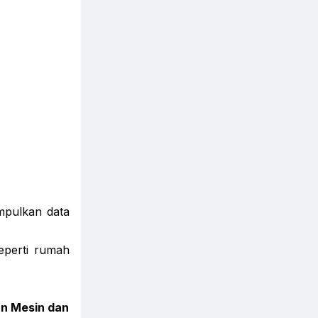
mpulkan data
eperti rumah
an Mesin dan