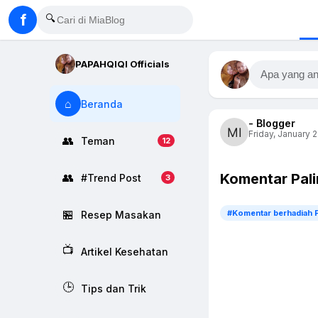
f
🔍
PAPAHQIQI Officials
Apa yang an
⌂
Beranda
- Blogger
Friday, January 2
👥
Teman
12
Komentar Pal
👥
#Trend Post
3
🏪
#Komentar berhadiah 
Resep Masakan
📺
Artikel Kesehatan
🕒
Tips dan Trik