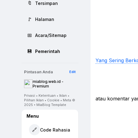
🔖
Tersimpan
🚩
Halaman
📅
Acara/Sitemap
💾
Pemerintah
Yang Sering Berko
Pintasan Anda
Edit
miablog.web.id -
Premium
Privasi • Ketentuan • Iklan •
atau komentar ya
Pilihan Iklan • Cookie • Meta ©
2025 • MiaBlog Template
Menu
🔗
Code Rahasia