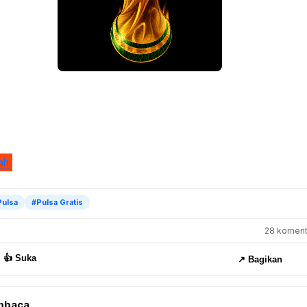
ah
Pulsa
#Pulsa Gratis
28 komenta
👍 Suka
↗️ Bagikan
mbaca