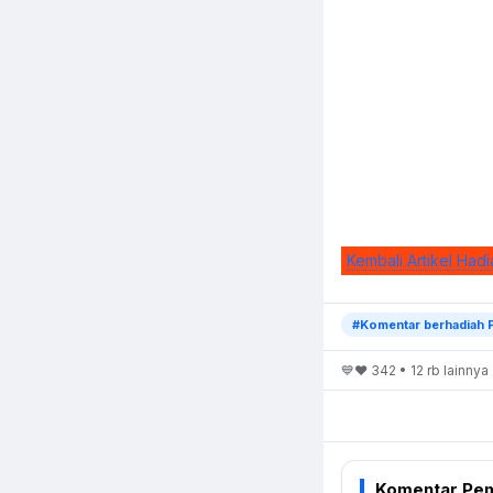
Kembali Artikel Hadi
#Komentar berhadiah 
💙❤️ 342 • 12 rb lainnya
Komentar Pe