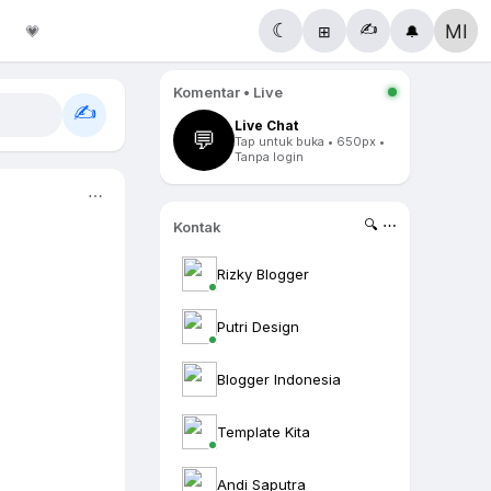
✍️
☾
💗
⊞
🔔
Komentar • Live
✍️
Live Chat
💬
Tap untuk buka • 650px •
Tanpa login
⋯
🔍 ⋯
Kontak
Rizky Blogger
Putri Design
Blogger Indonesia
Template Kita
Andi Saputra