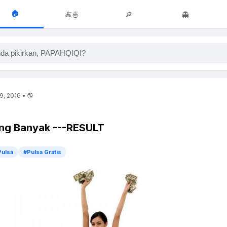
🏠
🍝🍜
🔎
👻
da pikirkan, PAPAHQIQI?
9, 2016 • 🌎
ing Banyak ---RESULT
Pulsa
#Pulsa Gratis