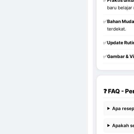
✅
Praktis unt
baru belajar
✅
Bahan Muda
terdekat.
✅
Update Ruti
✅
Gambar & Vi
❓ FAQ - P
Apa resep
Apakah s