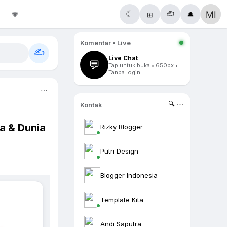
✍️
☾
💗
⊞
🔔
Komentar • Live
✍️
Live Chat
💬
Tap untuk buka • 650px •
Tanpa login
⋯
🔍 ⋯
Kontak
a & Dunia
Rizky Blogger
Putri Design
Blogger Indonesia
Template Kita
Andi Saputra