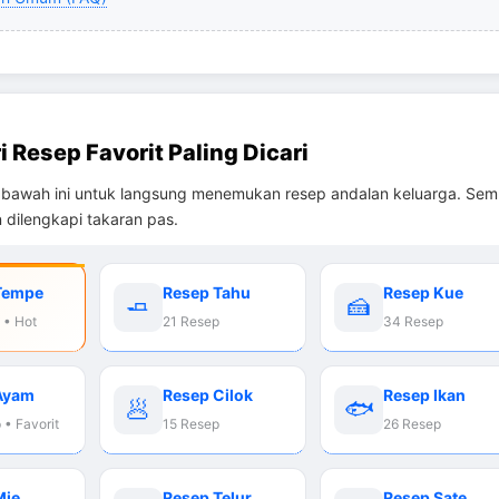
i Resep Favorit Paling Dicari
 di bawah ini untuk langsung menemukan resep andalan keluarga. Se
n dilengkapi takaran pas.
Tempe
Resep Tahu
Resep Kue
🧈
🍰
 • Hot
21 Resep
34 Resep
Ayam
Resep Cilok
Resep Ikan
🥟
🐟
 • Favorit
15 Resep
26 Resep
Mie
Resep Telur
Resep Sate