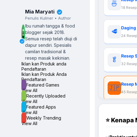
🍜
18 Resep
Mia Maryati
✓
Penulis Kuliner • Author
Ibu rumah tangga & food
Daging
🥩
blogger sejak 2018.
24 Rese
Semua resep telah diuji di
✓
dapur sendiri.
Spesialis
camilan tradisional &
Resep 
resep masak kekinian.
🥬
Iklan kan Produk anda
32 Rese
Pendaftaran
Iklan kan Produk Anda
Pendaftaran
Resep 
Featured Games
🇯🇵
View All
45 Resep
Recently Uploaded
View All
Featured Apps
View All
Weekly Trending
⭐ Kenapa 
View All