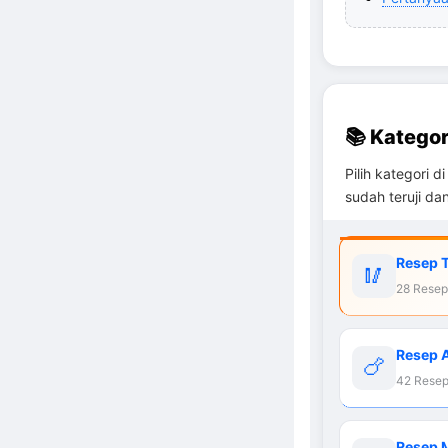
📚 Kategor
Pilih kategori
sudah teruji da
Resep 
🥢
28 Resep
Resep 
🍗
42 Resep
Resep 