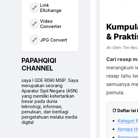
Link
🔗
EXchange
Video
🔗
Kumpul
Converter
& Prakti
🔗
JPG Convert
✍️ Oleh Tim Ke
Cari resep m
PAPAHQIQI
merangkum le
CHANNEL
resep tahu te
saya I GDE RISKI MSIP. Saya
semuanya men
merupakan seorang
Aparatur Sipil Negara (ASN)
pemula.
yang memiliki ketertarikan
besar pada dunia
teknologi, informasi,
📑 Daftar Is
penulisan, dan berbagi
pengetahuan melalui media
Kategori 
digital
Kenapa H
Pertanya