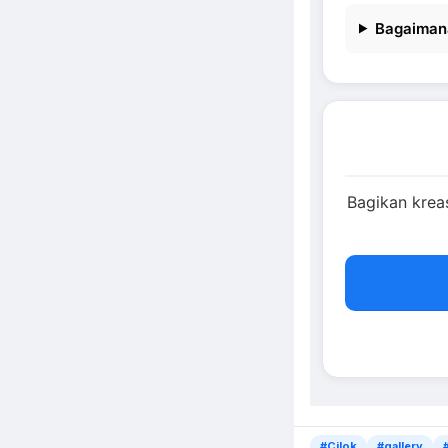
Bagaiman
Bagikan krea
#Cilok
#gallery