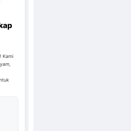
kap
! Kami
ayam,
ntuk