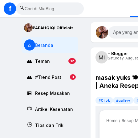
f
🔍
PAPAHQIQI Officials
Apa yang an
⌂
Beranda
- Blogger
Saturday, August 
👥
Teman
12
masak yuks 
👥
#Trend Post
3
| Aneka Resep
🏪
Resep Masakan
#Cilok
#gallery
📺
Artikel Kesehatan
Home
/
Resep M
🕒
Tips dan Trik