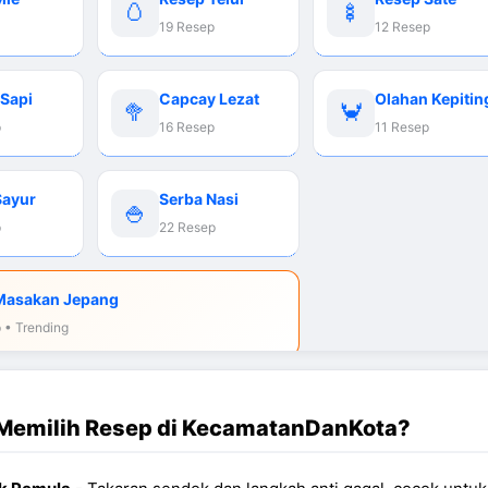
🥚
🍢
19 Resep
12 Resep
 Sapi
Capcay Lezat
Olahan Kepitin
🥦
🦀
p
16 Resep
11 Resep
Sayur
Serba Nasi
🍚
p
22 Resep
Masakan Jepang
 • Trending
Memilih Resep di KecamatanDanKota?