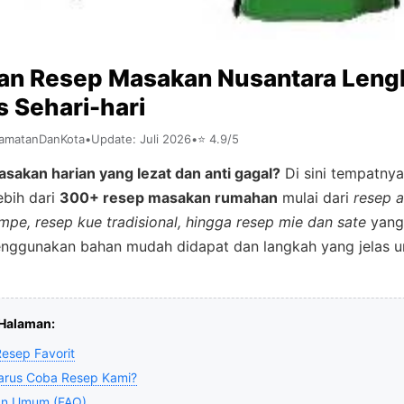
an Resep Masakan Nusantara Leng
s Sehari-hari
camatanDanKota
•
Update: Juli 2026
•
⭐ 4.9/5
asakan harian yang lezat dan anti gagal?
Di sini tempatnya
bih dari
300+ resep masakan rumahan
mulai dari
resep 
mpe, resep kue tradisional, hingga resep mie dan sate
yang
ggunakan bahan mudah didapat dan langkah yang jelas u
i Halaman:
Resep Favorit
arus Coba Resep Kami?
an Umum (FAQ)