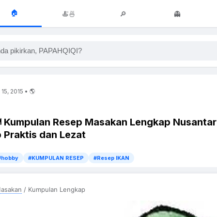
🏠
🍝🍜
🔎
👻
da pikirkan, PAPAHQIQI?
15, 2015 • 🌎
️ Kumpulan Resep Masakan Lengkap Nusantar
 Praktis dan Lezat
#hobby
#KUMPULAN RESEP
#Resep IKAN
asakan
/ Kumpulan Lengkap