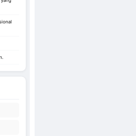
k yang
sional
n.