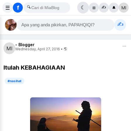
f
☰
🔍
☾
✍️
⊞
🔔
✍️
Apa yang anda pikirkan, PAPAHQIQI?
- Blogger
⋯
Wednesday, April 27, 2016 • 🌎
Itulah KEBAHAGIAAN
#nasihat