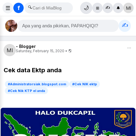
f
☰
🔍
🌙
✍️
⊞
🔔
✍️
Apa yang anda pikirkan, PAPAHQIQI?
- Blogger
⋯
Saturday, February 15, 2020 • 🌎
Cek data Ektp anda
#Administratorsiak.blogspot.com
#Cek NIK ektp
#Cek Nik KTP el anda