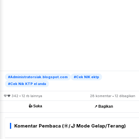
#Administratorsiak.blogspot.com
#Cek NIK ektp
#Cek Nik KTP el anda
💙❤️ 342 • 12 rb lainnya
28 komentar • 12 dibagikan
👍 Suka
↗️ Bagikan
Komentar Pembaca (☀️/🌙 Mode Gelap/Terang)