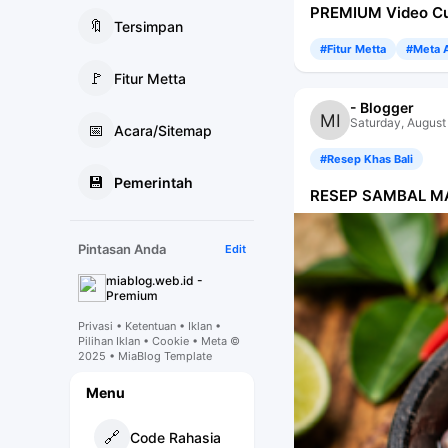
PREMIUM Video Cu
🔖
Tersimpan
#Fitur Metta
#Meta A
🚩
Fitur Metta
- Blogger
Saturday, August
📅
Acara/Sitemap
#Resep Khas Bali
💾
Pemerintah
RESEP SAMBAL M
Pintasan Anda
Edit
miablog.web.id -
Premium
Privasi • Ketentuan • Iklan •
Pilihan Iklan • Cookie • Meta ©
2025 • MiaBlog Template
Menu
🔗
Code Rahasia