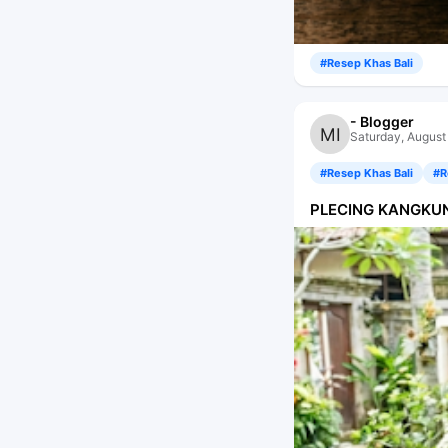
#Resep Khas Bali
- Blogger
Saturday, August
#Resep Khas Bali
#R
PLECING KANGKUN