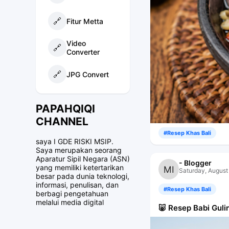
🔗
Fitur Metta
Video
🔗
Converter
🔗
JPG Convert
PAPAHQIQI
CHANNEL
#Resep Khas Bali
saya I GDE RISKI MSIP.
Saya merupakan seorang
Aparatur Sipil Negara (ASN)
- Blogger
yang memiliki ketertarikan
Saturday, August
besar pada dunia teknologi,
informasi, penulisan, dan
#Resep Khas Bali
berbagi pengetahuan
melalui media digital
🐷 Resep Babi Gul