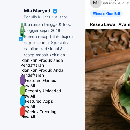
Saturday, August
Mia Maryati
✓
#Resep Khas Bali
Penulis Kuliner • Author
Resep Lawar Ayam 
Ibu rumah tangga & food
blogger sejak 2018.
Semua resep telah diuji di
✓
dapur sendiri.
Spesialis
camilan tradisional &
resep masak kekinian.
Iklan kan Produk anda
Pendaftaran
Iklan kan Produk Anda
Pendaftaran
Featured Games
View All
Recently Uploaded
View All
Featured Apps
View All
Weekly Trending
View All