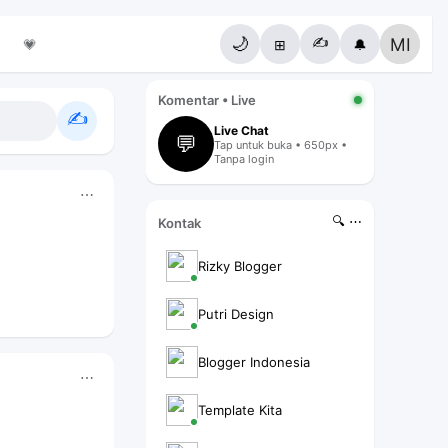
✍️
🌙
💗
⊞
🔔
Komentar • Live
✍️
Live Chat
💬
Tap untuk buka • 650px •
Tanpa login
⋯
🔍 ⋯
Kontak
Rizky Blogger
Putri Design
Blogger Indonesia
⋯
Template Kita