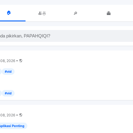
🏠
🍝🍜
🔎
👻
da pikirkan, PAPAHQIQI?
 08, 2026 • 🌎
#vid
#vid
 08, 2026 • 🌎
plikasi Penting