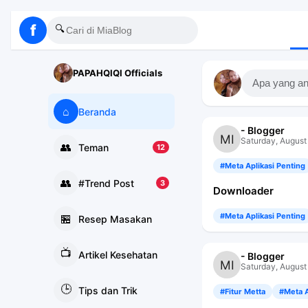
f
🔍
PAPAHQIQI Officials
Apa yang an
⌂
Beranda
- Blogger
Saturday, August
👥
Teman
12
#Meta Aplikasi Penting
👥
#Trend Post
3
Downloader
#Meta Aplikasi Penting
🏪
Resep Masakan
📺
Artikel Kesehatan
- Blogger
Saturday, August
🕒
Tips dan Trik
#Fitur Metta
#Meta A