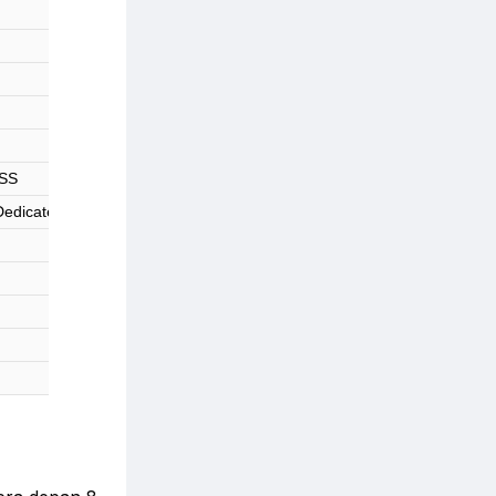
RSS
 Dedicated Mic, SNS Integration, MP4 / WMV / H.264 / H.263 Player, M