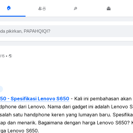
🏠
🍝🍜
🔎
👻
da pikirkan, PAPAHQIQI?
015 • 🌎
50 - Spesifikasi Lenovo S650
- Kali ini pembahasan akan
dphone dari Lenovo. Nama dari gadget ini adalah Lenovo 
alah satu handphone keren yang lumayan baru. Spesifika
ap dan menarik. Bagaimana dengan harga Lenovo S650? Ki
arga Lenovo S650.