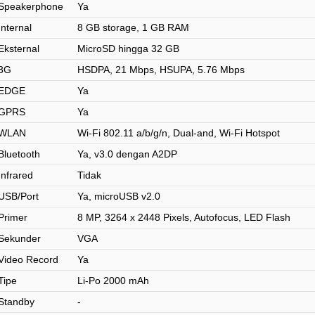
Speakerphone
Ya
Internal
8 GB storage, 1 GB RAM
Eksternal
MicroSD hingga 32 GB
3G
HSDPA, 21 Mbps, HSUPA, 5.76 Mbps
EDGE
Ya
GPRS
Ya
WLAN
Wi-Fi 802.11 a/b/g/n, Dual-and, Wi-Fi Hotspot
Bluetooth
Ya, v3.0 dengan A2DP
Infrared
Tidak
USB/Port
Ya, microUSB v2.0
Primer
8 MP, 3264 x 2448 Pixels, Autofocus, LED Flash
Sekunder
VGA
Video Record
Ya
Tipe
Li-Po 2000 mAh
Standby
-