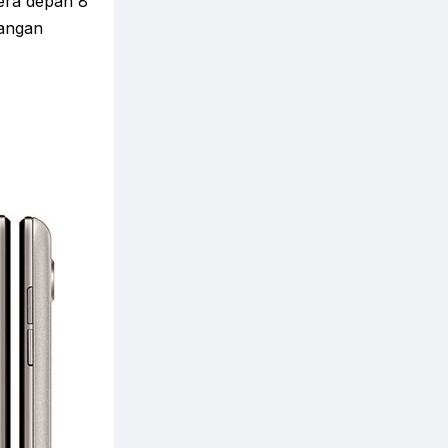
era depan 8
rangan