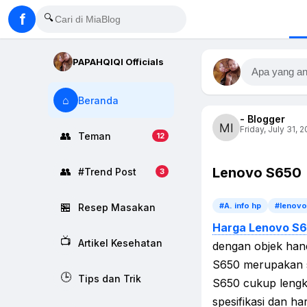
f
🔍
PAPAHQIQI Officials
Apa yang an
⌂
Beranda
- Blogger
Friday, July 31, 2
👥
Teman
12
Lenovo S650
👥
#Trend Post
3
🏪
#A. info hp
#lenovo
Resep Masakan
Harga Lenovo S6
📺
Artikel Kesehatan
dengan objek han
S650 merupakan s
🕒
Tips dan Trik
S650 cukup lengk
spesifikasi dan h