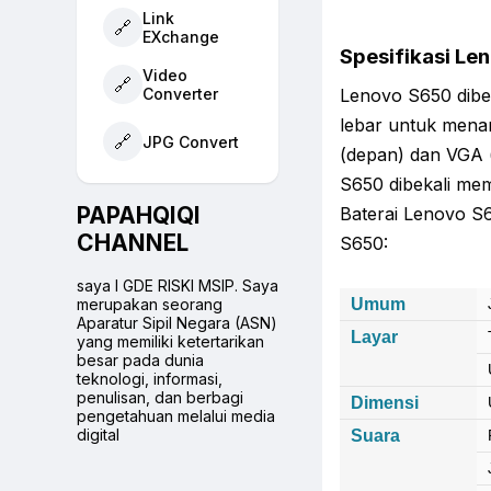
Link
🔗
EXchange
Spesifikasi Le
Video
🔗
Converter
Lenovo S650 dibek
lebar untuk mena
🔗
JPG Convert
(depan) dan VGA 
S650 dibekali mem
PAPAHQIQI
Baterai Lenovo S6
CHANNEL
S650:
saya I GDE RISKI MSIP. Saya
merupakan seorang
Umum
Aparatur Sipil Negara (ASN)
Layar
yang memiliki ketertarikan
besar pada dunia
teknologi, informasi,
penulisan, dan berbagi
Dimensi
pengetahuan melalui media
digital
Suara