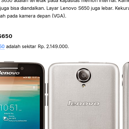
S650 adalah terletak pada kapasitas memori internal. Kam
uga bisa diandalkan. Layar Lenovo S650 juga lebar. Keku
ah pada kamera depan (VGA).
 S650
50
adalah sekitar Rp. 2.149.000.