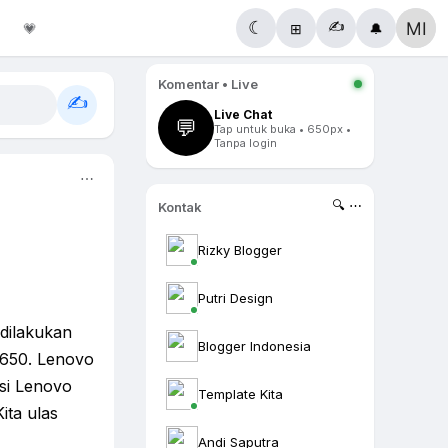
✍️
☾
💗
⊞
🔔
Komentar • Live
✍️
Live Chat
💬
Tap untuk buka • 650px •
Tanpa login
⋯
🔍 ⋯
Kontak
Rizky Blogger
Putri Design
 dilakukan
Blogger Indonesia
S650. Lenovo
si Lenovo
Template Kita
ta ulas
Andi Saputra