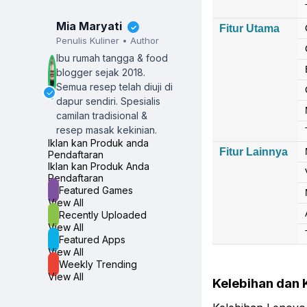
Mia Maryati
✓
Fitur Utama
Penulis Kuliner • Author
Ibu rumah tangga & food
blogger sejak 2018.
Semua resep telah diuji di
✓
dapur sendiri.
Spesialis
camilan tradisional &
resep masak kekinian.
Iklan kan Produk anda
Fitur Lainnya
Pendaftaran
Iklan kan Produk Anda
Pendaftaran
Featured Games
View All
Recently Uploaded
View All
Featured Apps
View All
Weekly Trending
View All
Kelebihan dan