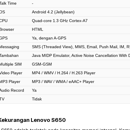
Talk Time
-
OS
Android 4.2 (Jellybean)
CPU
Quad-core 1.3 GHz Cortex-A7
Browser
HTML
GPS
Ya, dengan A-GPS
Messaging
SMS (Threaded View), MMS, Email, Push Mail, IM, 
Tambahan
Java MIDP Emulator, Active Noise Cancellation With
Multiple SIM
GSM-GSM
Video Player
MP4 / WMV / H.264 / H.263 Player
MP3 Player
MP3 / WAV / WMA / eAAC+ Player
Audio Record
Ya
TV
Tidak
 Kekurangan Lenovo S650