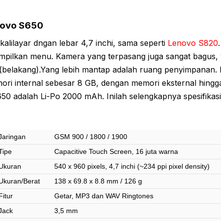
novo S650
alilayar dngan lebar 4,7 inchi, sama seperti
Lenovo S820
mpilkan menu. Kamera yang terpasang juga sangat bagus,
(belakang).Yang lebih mantap adalah ruang penyimpanan.
ori internal sebesar 8 GB, dengan memori eksternal hingg
50 adalah Li-Po 2000 mAh. Inilah selengkapnya spesifikas
Jaringan
GSM 900 / 1800 / 1900
Tipe
Capacitive Touch Screen, 16 juta warna
Ukuran
540 x 960 pixels, 4,7 inchi (~234 ppi pixel density)
Ukuran/Berat
138 x 69.8 x 8.8 mm / 126 g
Fitur
Getar, MP3 dan WAV Ringtones
Jack
3,5 mm