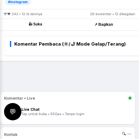
#instagram
💙❤️ 342 • 12 rb lainnya
28 komentar • 12 dibagikan
👍 Suka
↗️ Bagikan
Komentar Pembaca (☀️/🌙 Mode Gelap/Terang)
Komentar • Live
Live Chat
💬
Tap untuk buka • 650px • Tanpa login
🔍 ⋯
Kontak