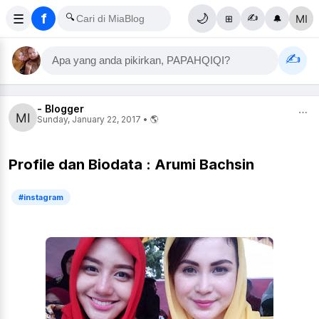
f
☰
🔍
🌙
✍️
⊞
🔔
✍️
Apa yang anda pikirkan, PAPAHQIQI?
- Blogger
⋯
Sunday, January 22, 2017 • 🌎
Profile dan Biodata : Arumi Bachsin
#instagram