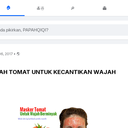
🏠
🍝🍜
🔎
👻
da pikirkan, PAPAHQIQI?
6, 2017 • 🌎
AH TOMAT UNTUK KECANTIKAN WAJAH