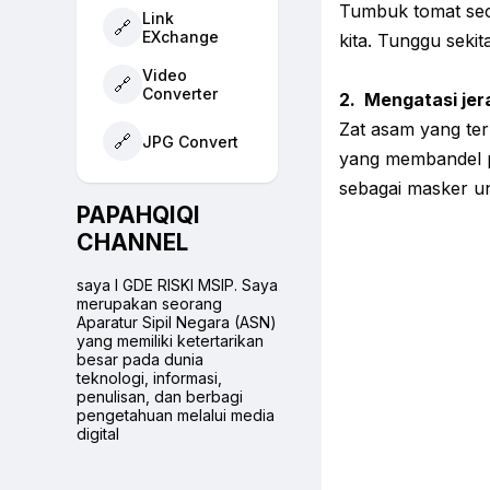
Tumbuk tomat seca
Link
🔗
EXchange
kita. Tunggu seki
Video
🔗
Converter
2.
Mengatasi jer
Zat asam yang ter
🔗
JPG Convert
yang membandel p
sebagai masker un
PAPAHQIQI
CHANNEL
saya I GDE RISKI MSIP. Saya
merupakan seorang
Aparatur Sipil Negara (ASN)
yang memiliki ketertarikan
besar pada dunia
teknologi, informasi,
penulisan, dan berbagi
pengetahuan melalui media
digital