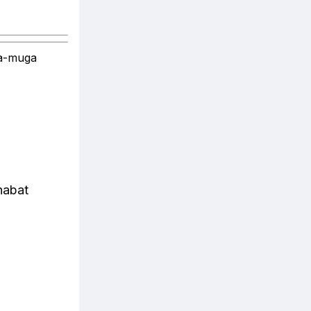
-muga
habat