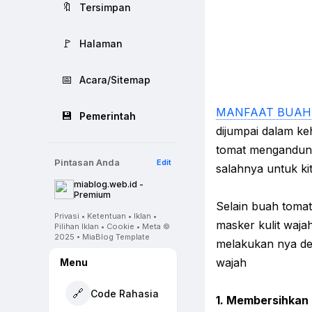
🔖
Tersimpan
🚩
Halaman
📅
Acara/Sitemap
MANFAAT BUAH
💾
Pemerintah
dijumpai dalam ke
tomat mengandung 
Pintasan Anda
Edit
salahnya untuk k
miablog.web.id -
Premium
Selain buah toma
Privasi • Ketentuan • Iklan •
masker kulit waja
Pilihan Iklan • Cookie • Meta ©
2025 • MiaBlog Template
melakukan nya den
wajah
Menu
🔗
Code Rahasia
1.
Membersihkan k