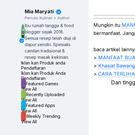
Mia Maryati
✓
Penulis Kuliner • Author
Mungkin itu
MANF
Ibu rumah tangga & food
blogger sejak 2018.
bermanfaat. Jang
Semua resep telah diuji di
✓
dapur sendiri.
Spesialis
baca artikel lainn
camilan tradisional &
resep masak kekinian.
>
MANFAAT BUA
Iklan kan Produk anda
>
Khasiat Bawang 
Pendaftaran
Iklan kan Produk Anda
>
CARA TERLIH
Pendaftaran
Dan ting
Featured Games
View All
Recently Uploaded
View All
Featured Apps
View All
Weekly Trending
View All