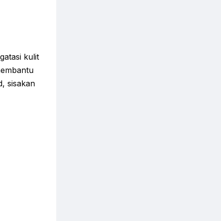
atasi kulit
membantu
, sisakan