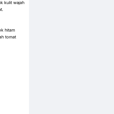
 kulit wajah
t.
ek hitam
ah tomat