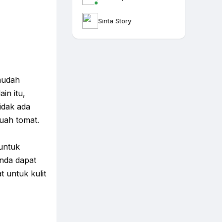
Sinta Story
mudah
in itu,
idak ada
uah tomat.
untuk
anda dapat
 untuk kulit