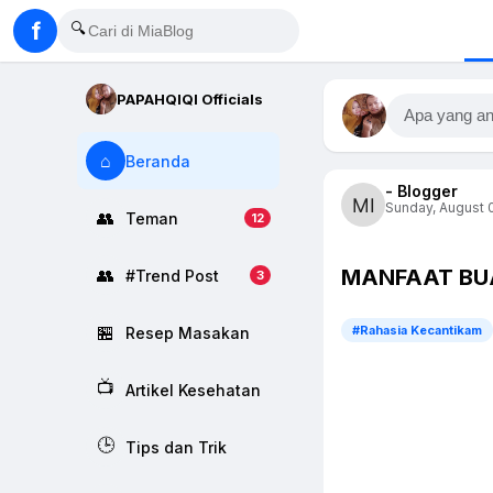
f
🔍
PAPAHQIQI Officials
Apa yang an
⌂
Beranda
- Blogger
Sunday, August 0
👥
Teman
12
MANFAAT BU
👥
#Trend Post
3
🏪
#Rahasia Kecantikam
Resep Masakan
📺
Artikel Kesehatan
🕒
Tips dan Trik