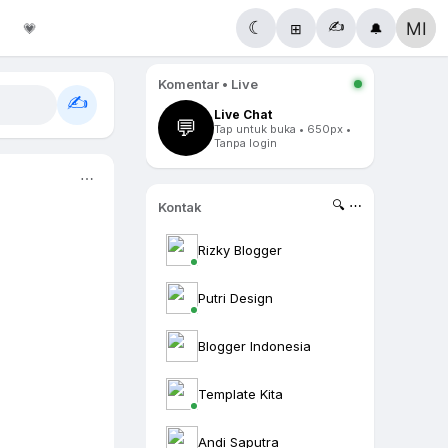
✍️
☾
💗
⊞
🔔
Komentar • Live
✍️
Live Chat
💬
Tap untuk buka • 650px •
Tanpa login
⋯
🔍 ⋯
Kontak
Rizky Blogger
Putri Design
Blogger Indonesia
Template Kita
Andi Saputra