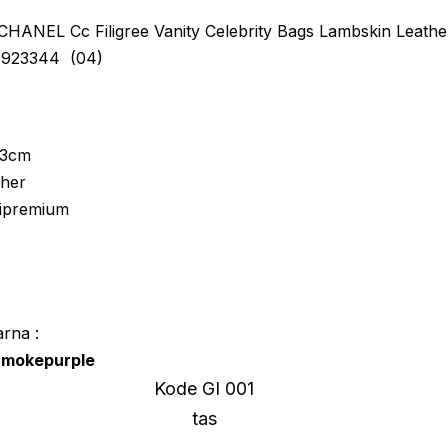
HANEL Cc Filigree Vanity Celebrity Bags Lambskin Leather
-923344 (04)
13cm
ther
mipremium
arna :
Smokepurple
Kode GI 001
tas