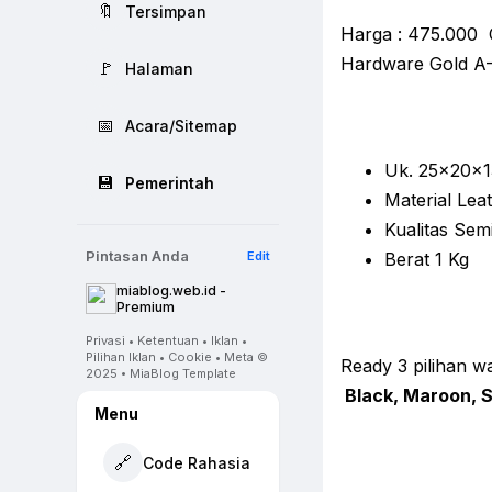
🔖
Tersimpan
Harga : 475.000 C
Hardware Gold A
🚩
Halaman
📅
Acara/Sitemap
Uk. 25x20x
💾
Pemerintah
Material Lea
Kualitas Se
Pintasan Anda
Edit
Berat 1 Kg
miablog.web.id -
Premium
Privasi • Ketentuan • Iklan •
Pilihan Iklan • Cookie • Meta ©
Ready 3 pilihan w
2025 • MiaBlog Template
Black, Maroon, 
Menu
🔗
Code Rahasia