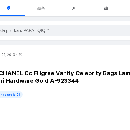
🏠
🍝🍜
🔎
👻
da pikirkan, PAPAHQIQI?
31, 2019 • 🌎
 CHANEL Cc Filigree Vanity Celebrity Bags La
Ori Hardware Gold A-923344
Indonesia GI