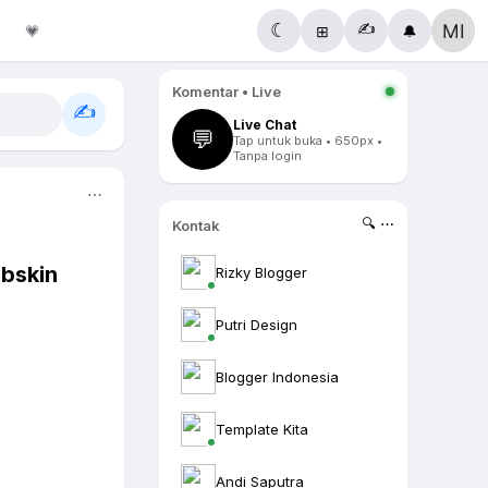
✍️
☾
💗
⊞
🔔
Komentar • Live
✍️
Live Chat
💬
Tap untuk buka • 650px •
Tanpa login
⋯
🔍 ⋯
Kontak
mbskin
Rizky Blogger
Putri Design
Blogger Indonesia
Template Kita
Andi Saputra