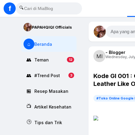
f
🔍
PAPAHQIQI Officials
Apa yang an
⌂
Beranda
- Blogger
Wednesday, July 
👥
Teman
12
Kode GI 001 :
👥
#Trend Post
3
Leather Like 
🏪
Resep Masakan
#Toko Online Google 
📺
Artikel Kesehatan
🕒
Tips dan Trik