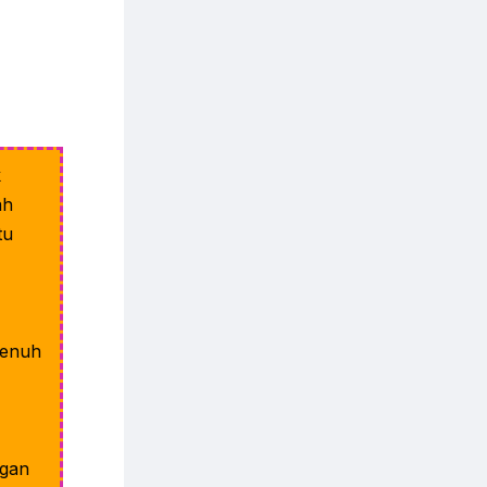
k
ah
tu
penuh
ngan