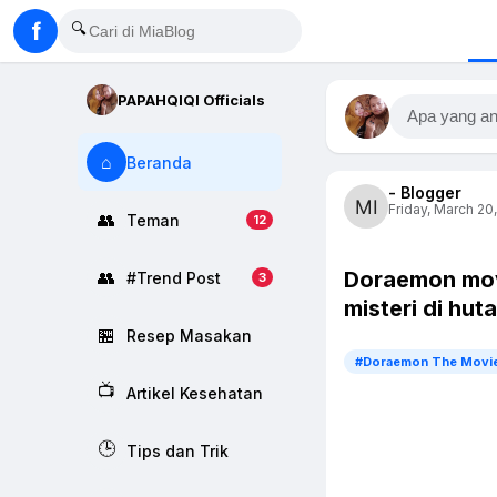
f
🔍
PAPAHQIQI Officials
Apa yang an
⌂
Beranda
- Blogger
Friday, March 20
👥
Teman
12
Doraemon mov
👥
#Trend Post
3
misteri di hut
🏪
Resep Masakan
#Doraemon The Movi
📺
Artikel Kesehatan
🕒
Tips dan Trik