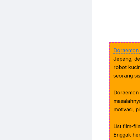
Doraemo
Jepang, de
robot kuci
seorang si
Doraemon 
masalahnya
motivasi, p
List film-f
Enggak he