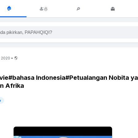
🏠
🍝🍜
🔎
👻
da pikirkan, PAPAHQIQI?
, 2020 • 🌎
ie#bahasa Indonesia#Petualangan Nobita y
an Afrika
e