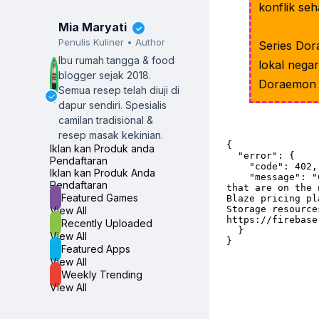
konflik se
Mia Maryati
✓
Penulis Kuliner • Author
Series Dor
Ibu rumah tangga & food
lokal negar
blogger sejak 2018.
Doraemon d
Semua resep telah diuji di
✓
dapur sendiri.
Spesialis
camilan tradisional &
resep masak kekinian.
Iklan kan Produk anda
Pendaftaran
Iklan kan Produk Anda
Pendaftaran
Featured Games
View All
Recently Uploaded
View All
Featured Apps
View All
Weekly Trending
View All