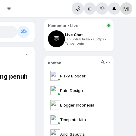
✍️
🌙
💗
⊞
🔔
Komentar • Live
✍️
Live Chat
💬
Tap untuk buka • 650px •
Tanpa login
⋯
🔍 ⋯
Kontak
ang penuh
Rizky Blogger
Putri Design
Blogger Indonesia
Template Kita
Andi Saputra