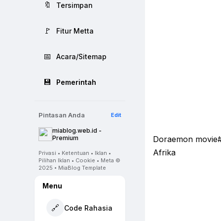
🔖
Tersimpan
🚩
Fitur Metta
📅
Acara/Sitemap
💾
Pemerintah
Pintasan Anda
Edit
miablog.web.id -
Premium
Doraemon movie#b
Afrika
Privasi • Ketentuan • Iklan •
Pilihan Iklan • Cookie • Meta ©
2025 • MiaBlog Template
Menu
🔗
Code Rahasia