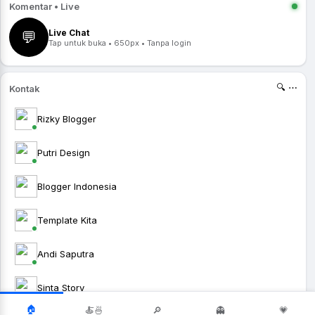
Komentar • Live
Live Chat
💬
Tap untuk buka • 650px • Tanpa login
🔍 ⋯
Kontak
Rizky Blogger
Putri Design
Blogger Indonesia
Template Kita
Andi Saputra
Sinta Story
🏠
🍝🍜
🔎
👻
💗