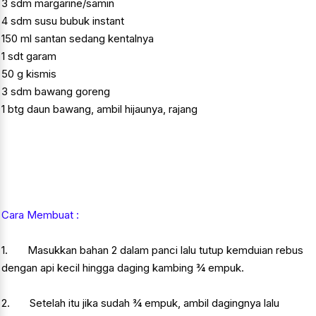
3 sdm margarine/samin
4 sdm susu bubuk instant
150 ml santan sedang kentalnya
1 sdt garam
50 g kismis
3 sdm bawang goreng
1 btg daun bawang, ambil hijaunya, rajang
Cara Membuat :
1. Masukkan bahan 2 dalam panci lalu tutup kemduian rebus
dengan api kecil hingga daging kambing ¾ empuk.
2. Setelah itu jika sudah ¾ empuk, ambil dagingnya lalu