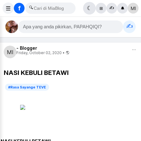
f
☰
🔍
☾
✍️
⊞
🔔
✍️
Apa yang anda pikirkan, PAPAHQIQI?
- Blogger
⋯
Friday, October 02, 2020 • 🌎
NASI KEBULI BETAWI
#Rasa Sayange TEVE