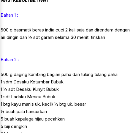
NASI KEBULI BETAWI
Bahan 1 :
500 g basmati/ beras india cuci 2 kali saja dan direndam dengan
air dingin dan ½ sdt garam selama 30 menit, tiriskan
Bahan 2 :
500 g daging kambing bagian paha dan tulang tulang paha
1 sdm Desaku Ketumbar Bubuk
1 ½ sdt Desaku Kunyit Bubuk
1 sdt Ladaku Merica Bubuk
1 btg kayu manis uk. kecil/ ½ btg uk. besar
½ buah pala hancurkan
5 buah kapulaga hijau pecahkan
5 biji cengkih