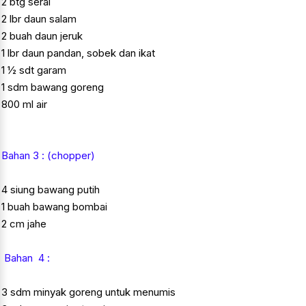
2 btg serai
2 lbr daun salam
2 buah daun jeruk
1 lbr daun pandan, sobek dan ikat
1 ½ sdt garam
1 sdm bawang goreng
800 ml air
Bahan 3 : (chopper)
4 siung bawang putih
1 buah bawang bombai
2 cm jahe
Bahan 4 :
3 sdm minyak goreng untuk menumis