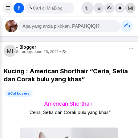
f
☰
🔍
☾
✍️
⊞
🔔
✍️
Apa yang anda pikirkan, PAPAHQIQI?
- Blogger
⋯
Saturday, June 26, 2021 • 🌎
Kucing : American Shorthair “Ceria, Setia
dan Corak bulu yang khas”
#Cat Lovers
American Shorthair
“Ceria, Setia dan Corak bulu yang khas”