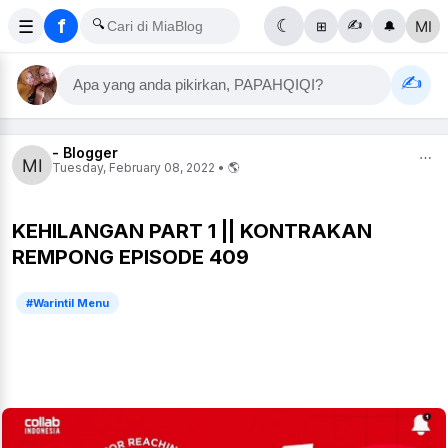
f
☰
🔍
☾
✍️
⊞
🔔
✍️
Apa yang anda pikirkan, PAPAHQIQI?
- Blogger
⋯
Tuesday, February 08, 2022 • 🌎
KEHILANGAN PART 1 || KONTRAKAN
REMPONG EPISODE 409
#Warintil Menu