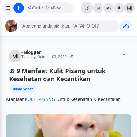
f
☰
🌙
🔍
⊞
✍️
🔔
✍️
Apa yang anda pikirkan, PAPAHQIQI?
- Blogger
⋯
Tuesday, October 03, 2023 • 🌎
🍌 9 Manfaat Kulit Pisang untuk
Kesehatan dan Kecantikan
#Info Sehat
Manfaat
KULIT PISANG
Untuk Kesehatan & Kecantikan