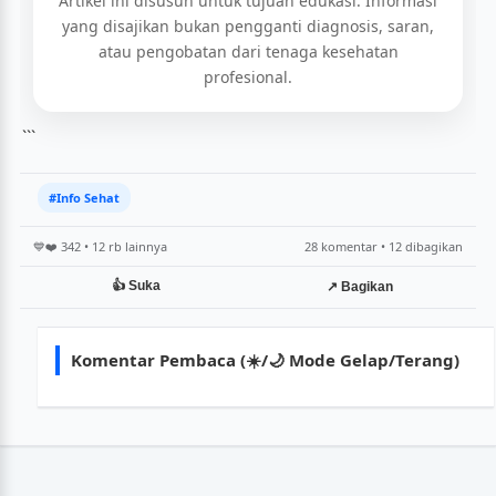
Artikel ini disusun untuk tujuan edukasi. Informasi
yang disajikan bukan pengganti diagnosis, saran,
atau pengobatan dari tenaga kesehatan
profesional.
```
#Info Sehat
💙❤️ 342 • 12 rb lainnya
28 komentar • 12 dibagikan
👍 Suka
↗️ Bagikan
Komentar Pembaca (☀️/🌙 Mode Gelap/Terang)