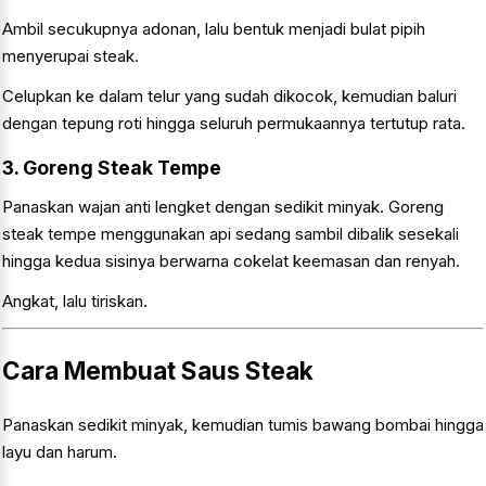
Ambil secukupnya adonan, lalu bentuk menjadi bulat pipih
menyerupai steak.
Celupkan ke dalam telur yang sudah dikocok, kemudian baluri
dengan tepung roti hingga seluruh permukaannya tertutup rata.
3. Goreng Steak Tempe
Panaskan wajan anti lengket dengan sedikit minyak. Goreng
steak tempe menggunakan api sedang sambil dibalik sesekali
hingga kedua sisinya berwarna cokelat keemasan dan renyah.
Angkat, lalu tiriskan.
Cara Membuat Saus Steak
Panaskan sedikit minyak, kemudian tumis bawang bombai hingga
layu dan harum.