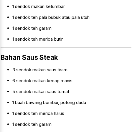
1 sendok makan ketumbar
1 sendok teh pala bubuk atau pala utuh
1 sendok teh garam
1 sendok teh merica butir
Bahan Saus Steak
3 sendok makan saus tiram
6 sendok makan kecap manis
5 sendok makan saus tomat
1 buah bawang bombai, potong dadu
1 sendok teh merica halus
1 sendok teh garam