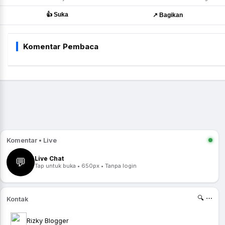
👍 Suka
↗️ Bagikan
Komentar Pembaca
Komentar • Live
Live Chat
💬
Tap untuk buka • 650px • Tanpa login
🔍 ⋯
Kontak
Rizky Blogger