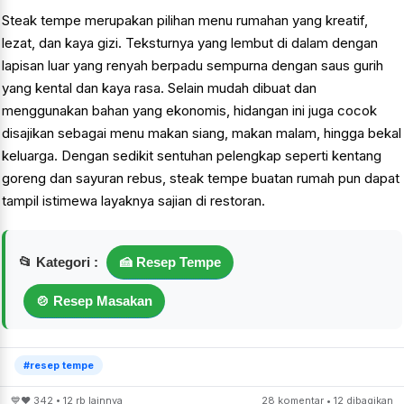
Steak tempe merupakan pilihan menu rumahan yang kreatif,
lezat, dan kaya gizi. Teksturnya yang lembut di dalam dengan
lapisan luar yang renyah berpadu sempurna dengan saus gurih
yang kental dan kaya rasa. Selain mudah dibuat dan
menggunakan bahan yang ekonomis, hidangan ini juga cocok
disajikan sebagai menu makan siang, makan malam, hingga bekal
keluarga. Dengan sedikit sentuhan pelengkap seperti kentang
goreng dan sayuran rebus, steak tempe buatan rumah pun dapat
tampil istimewa layaknya sajian di restoran.
📂 Kategori :
🍰 Resep Tempe
🍲 Resep Masakan
#resep tempe
💙❤️ 342 • 12 rb lainnya
28 komentar • 12 dibagikan