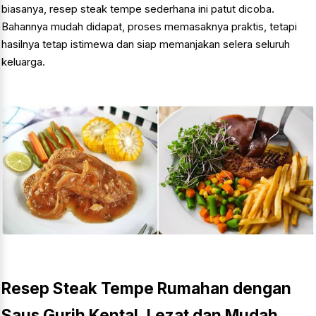
biasanya, resep steak tempe sederhana ini patut dicoba.
Bahannya mudah didapat, proses memasaknya praktis, tetapi
hasilnya tetap istimewa dan siap memanjakan selera seluruh
keluarga.
Resep Steak Tempe Rumahan dengan
Saus Gurih Kental, Lezat dan Mudah