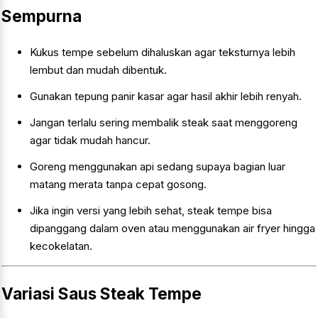
Sempurna
Kukus tempe sebelum dihaluskan agar teksturnya lebih
lembut dan mudah dibentuk.
Gunakan tepung panir kasar agar hasil akhir lebih renyah.
Jangan terlalu sering membalik steak saat menggoreng
agar tidak mudah hancur.
Goreng menggunakan api sedang supaya bagian luar
matang merata tanpa cepat gosong.
Jika ingin versi yang lebih sehat, steak tempe bisa
dipanggang dalam oven atau menggunakan air fryer hingga
kecokelatan.
Variasi Saus Steak Tempe