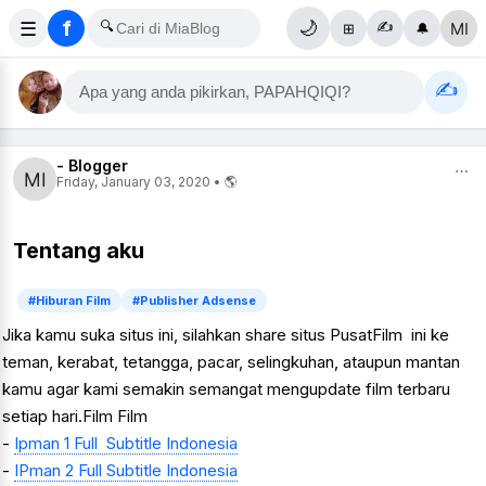
f
☰
🔍
🌙
✍️
⊞
🔔
✍️
Apa yang anda pikirkan, PAPAHQIQI?
- Blogger
⋯
Friday, January 03, 2020 • 🌎
Tentang aku
#Hiburan Film
#Publisher Adsense
Jika kamu suka situs ini, silahkan share situs PusatFilm ini ke
teman, kerabat, tetangga, pacar, selingkuhan, ataupun mantan
kamu agar kami semakin semangat mengupdate film terbaru
setiap hari.Film Film
-
Ipman 1 Full Subtitle Indonesia
-
IPman 2 Full Subtitle Indonesia