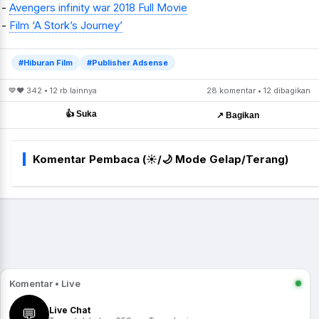
-
Avengers infinity war 2018 Full Movie
-
Film ‘A Stork’s Journey’
#Hiburan Film
#Publisher Adsense
💙❤️ 342 • 12 rb lainnya
28 komentar • 12 dibagikan
👍 Suka
↗️ Bagikan
Komentar Pembaca (☀️/🌙 Mode Gelap/Terang)
Komentar • Live
Live Chat
💬