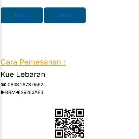
BACK
NEXT
Cara Pemesanan :
Kue Lebaran
☎ 0838 2678 0562
►҉BBM◄ 28263AE3