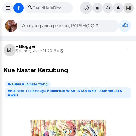
f
☰
🔍
🌙
✍️
⊞
🔔
✍️
Apa yang anda pikirkan, PAPAHQIQI?
- Blogger
⋯
Saturday, June 11, 2016 • 🌎
Kue Nastar Kecubung
#Jualan Kue Kelontong
#Kuliners Tasikmalaya Komunitas WISATA KULINER TASIKMALAYA
KWKT