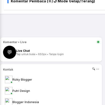
Komentar Pembaca (☀️/🌙 Mode Gelap/Terang)
Komentar • Live
Live Chat
💬
Tap untuk buka • 650px • Tanpa login
🔍 ⋯
Kontak
Rizky Blogger
Putri Design
Blogger Indonesia