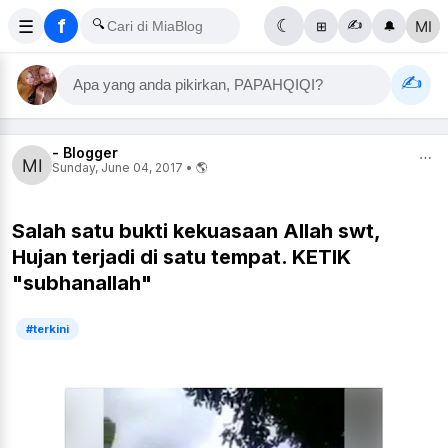
f
☰
🔍
☾
✍️
⊞
🔔
✍️
Apa yang anda pikirkan, PAPAHQIQI?
- Blogger
⋯
Sunday, June 04, 2017 • 🌎
Salah satu bukti kekuasaan Allah swt,
Hujan terjadi di satu tempat. KETIK
"subhanallah"
#terkini