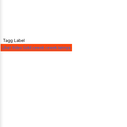
Tagg Label
Lihat Video Gokil cewek cewek lainnya