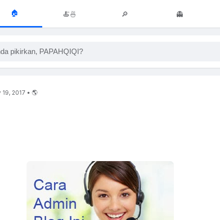
🏠
🍝🍜
🔎
👻
da pikirkan, PAPAHQIQI?
19, 2017 • 🌎