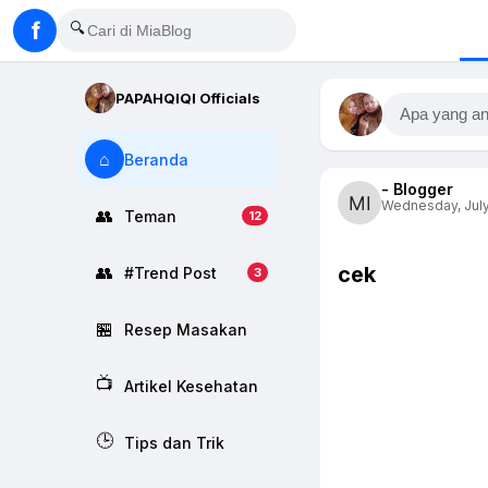
f
🔍
PAPAHQIQI Officials
Apa yang an
⌂
Beranda
- Blogger
Wednesday, July 
👥
Teman
12
cek
👥
#Trend Post
3
🏪
Resep Masakan
📺
Artikel Kesehatan
🕒
Tips dan Trik