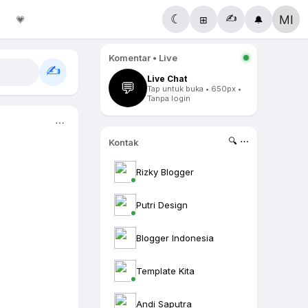
✍️
☾
💗
⊞
🔔
Komentar • Live
✍️
Live Chat
💬
Tap untuk buka • 650px •
Tanpa login
⋯
🔍 ⋯
Kontak
Rizky Blogger
Putri Design
Blogger Indonesia
Template Kita
Andi Saputra