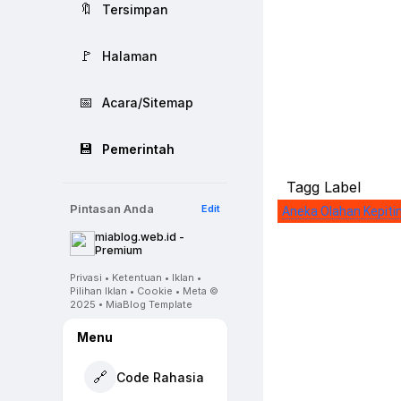
🔖
Tersimpan
🚩
Halaman
📅
Acara/Sitemap
💾
Pemerintah
Tagg Label
Pintasan Anda
Edit
Aneka Olahan Kepiti
miablog.web.id -
Premium
Privasi • Ketentuan • Iklan •
Pilihan Iklan • Cookie • Meta ©
2025 • MiaBlog Template
Menu
🔗
Code Rahasia